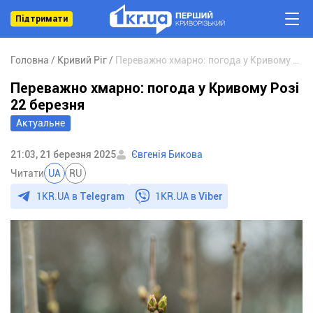
Підтримати
Головна
Кривий Ріг
Переважно хмарно: погода у Кривому Розі 22 березня
Переважно хмарно: погода у Кривому Розі
22 березня
Актуальне
21:03, 21 березня 2025
Євгенія Бикова
Читати
UA
RU
1KR.UA в
Telegram
1KR.UA в
Viber