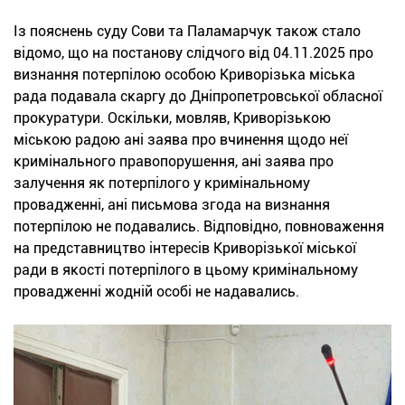
Із пояснень суду Сови та Паламарчук також стало
відомо, що на постанову слідчого від 04.11.2025 про
визнання потерпілою особою Криворізька міська
рада подавала скаргу до Дніпропетровської обласної
прокуратури. Оскільки, мовляв, Криворізькою
міською радою ані заява про вчинення щодо неї
кримінального правопорушення, ані заява про
залучення як потерпілого у кримінальному
провадженні, ані письмова згода на визнання
потерпілою не подавались. Відповідно, повноваження
на представництво інтересів Криворізької міської
ради в якості потерпілого в цьому кримінальному
провадженні жодній особі не надавались.