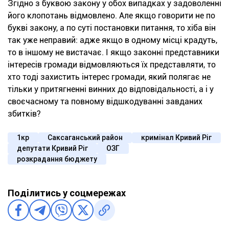
Згідно з буквою закону у обох випадках у задоволенні
його клопотань відмовлено. Але якщо говорити не по
букві закону, а по суті постановки питання, то хіба він
так уже неправий: адже якщо в одному місці крадуть,
то в іншому не вистачає. І якщо законні представники
інтересів громади відмовляються їх представляти, то
хто тоді захистить інтерес громади, який полягає не
тільки у притягненні винних до відповідальності, а і у
своєчасному та повному відшкодуванні завданих
збитків?
1кр
Саксаганський район
кримінал Кривий Ріг
депутати Кривий Ріг
ОЗГ
розкрадання бюджету
Поділитись у соцмережах