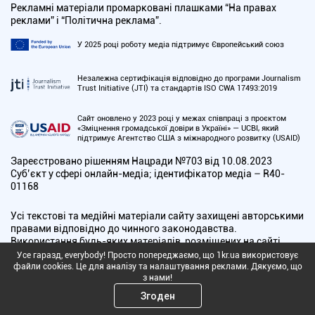
Рекламні матеріали промарковані плашками “На правах
реклами” і “Політична реклама”.
У 2025 році роботу медіа підтримує Європейський союз
Незалежна сертифікація відповідно до програми Journalism
Trust Initiative (JTI) та стандартів ISO CWA 17493:2019
Сайт оновлено у 2023 році у межах співпраці з проєктом
«Зміцнення громадської довіри в Україні» — UCBI, який
підтримує Агентство США з міжнародного розвитку (USAID)
Зареєстровано рішенням Нацради №703 від 10.08.2023
Cуб’єкт у сфері онлайн-медіа; ідентифікатор медіа – R40-
01168
Усі текстові та медійні матеріали сайту захищені авторськими
правами відповідно до чинного законодавства.
Використання будь-яких матеріалів, розміщених на сайті,
дозволяється за умови посилання на 1kr.ua. Воно має бути
Усе гаразд, everybody! Просто попереджаємо, що 1kr.ua використовує
розміщено незалежно від повного чи часткового
файли cookies. Це для аналізу та налаштування реклами. Дякуємо, що
з нами!
використання матеріалів. Для інтернет-видань обов'язкове
пряме, відкрите для пошукових систем гіперпосилання,
Згоден
розміщене в підзаголовку або першому абзаці матеріалу. У