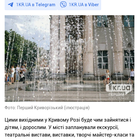
1KR.UA в
Telegram
1KR.UA в
Viber
Фото: Перший Криворізький (ілюстрація)
Цими вихідними у Кривому Розі буде чим зайнятися і
дітям, і дорослим. У місті запланували екскурсії,
театральні вистави, виставки, творчі майстер-класи та