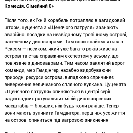
Комедія, Сімейний 0+
Після того, як їхній корабель потрапляє в загадковий
шторм, цуценята з «Щенячого патруля» зазнають
аварійної посадки на незвіданому тропічному острові,
населеному динозаврами. Там вони знайомляться з
Рексом — песиком, який уже багато років живе на
острові та став справжнім експертом у всьому, що
пов'язане з динозаврами. Тим часом заклятий ворог
команди, мер Гамдінгер, нахабно видобуваючи
природні ресурси острова, випадково спричиняє
виверження величезного сплячого вулкана. Цуценята
«Щенячого патруля» опиняються в центрі серії
надскладних рятувальних місій динозаврських
масштабів — більших, ніж будь-коли раніше. Тепер
вони мають зупинити Гамдінгера, перш ніж усе життя
на острові опиниться під загрозою зникнення.