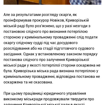
Але за результатами розгляду скарги, як
проінформував прокурор Новіков, Криворізькій
міській раді було роз'яснено, що у разі незгоди з
постановою слідчого про визнання потерпілою
стороною у кримінальному провадженні слід подати
скаргу слідчому судді під час досудового
розслідування або на стадії підготовчого судового
засідання. Однак у встановленому законом порядку
постанова слідчого про залучення Криворізької
міської ради у якості потерпілої сторони оскаржена не
була. Криворізька міська рада визнана потерпілою у
кримінальному провадженні, відповідна постанова не
оскаржена та не скасована.
При цьому працівниці юридичного управління
виконкому міськради продовжували твердити про
залучення Криворізької міської ради в якості