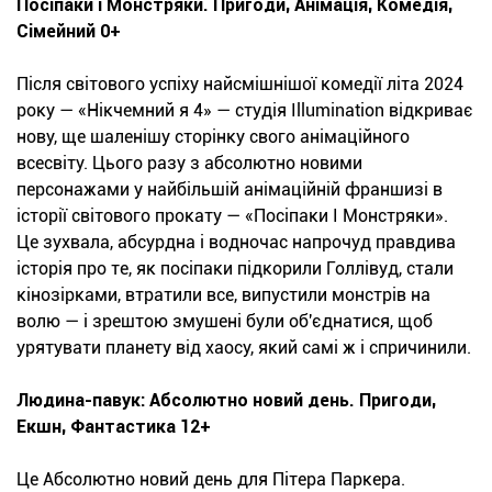
Посіпаки і Монстряки. Пригоди, Анімація, Комедія,
Сімейний 0+
Після світового успіху найсмішнішої комедії літа 2024
року — «Нікчемний я 4» — студія Illumination відкриває
нову, ще шаленішу сторінку свого анімаційного
всесвіту. Цього разу з абсолютно новими
персонажами у найбільшій анімаційній франшизі в
історії світового прокату — «Посіпаки І Монстряки».
Це зухвала, абсурдна і водночас напрочуд правдива
історія про те, як посіпаки підкорили Голлівуд, стали
кінозірками, втратили все, випустили монстрів на
волю — і зрештою змушені були об'єднатися, щоб
урятувати планету від хаосу, який самі ж і спричинили.
Людина-павук: Абсолютно новий день. Пригоди,
Екшн, Фантастика 12+
Це Абсолютно новий день для Пітера Паркера.