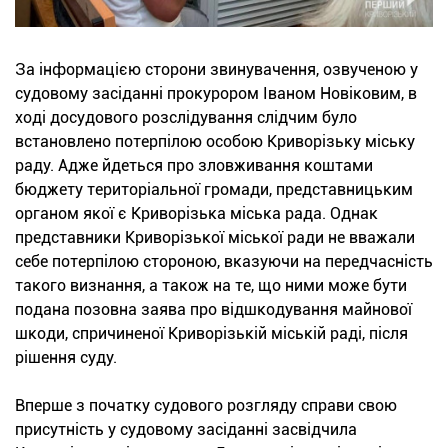
За інформацією сторони звинувачення, озвученою у
судовому засіданні прокурором Іваном Новіковим, в
ході досудового розслідування слідчим було
встановлено потерпілою особою Криворізьку міську
раду. Адже йдеться про зловживання коштами
бюджету територіальної громади, представницьким
органом якої є Криворізька міська рада. Однак
представники Криворізької міської ради не вважали
себе потерпілою стороною, вказуючи на передчасність
такого визнання, а також на те, що ними може бути
подана позовна заява про відшкодування майнової
шкоди, спричиненої Криворізькій міській раді, після
рішення суду.
Вперше з початку судового розгляду справи свою
присутність у судовому засіданні засвідчила