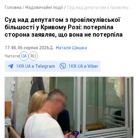
Головна
Надзвичайні події
Суд над депутатом з провілкулівської більшості у Кривому Розі: потерпіла сторона заявляє, що вона не потерпіла
Суд над депутатом з провілкулівської
більшості у Кривому Розі: потерпіла
сторона заявляє, що вона не потерпіла
17:48, 06 серпня 2026
Наталя Шишка
Читати
UA
RU
1KR.UA в
Telegram
1KR.UA в
Viber