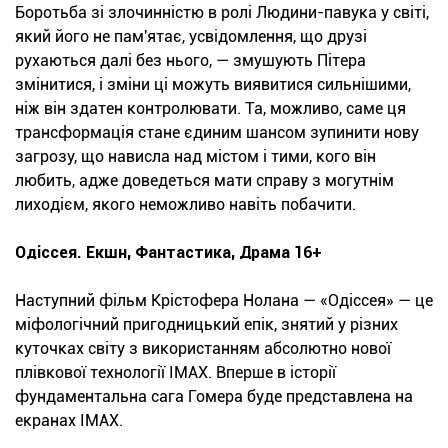
Боротьба зі злочинністю в ролі Людини-павука у світі,
який його не пам'ятає, усвідомлення, що друзі
рухаються далі без нього, — змушують Пітера
змінитися, і зміни ці можуть виявитися сильнішими,
ніж він здатен контролювати. Та, можливо, саме ця
трансформація стане єдиним шансом зупинити нову
загрозу, що нависла над містом і тими, кого він
любить, адже доведеться мати справу з могутнім
лиходієм, якого неможливо навіть побачити.
Одіссея. Екшн, Фантастика, Драма 16+
Наступний фільм Крістофера Нолана — «Одіссея» — це
міфологічний пригодницький епік, знятий у різних
куточках світу з використанням абсолютно нової
плівкової технології IMAX. Вперше в історії
фундаментальна сага Гомера буде представлена на
екранах IMAX.