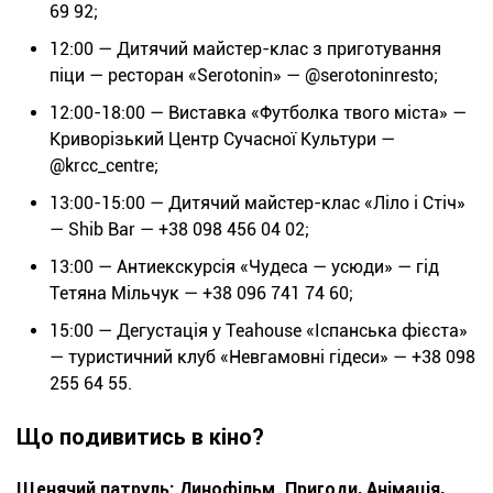
69 92;
12:00 — Дитячий майстер-клас з приготування
піци — ресторан «Serotonin» — @serotoninresto;
12:00-18:00 — Виставка «Футболка твого міста» —
Криворізький Центр Сучасної Культури —
@krcc_centre;
13:00-15:00 — Дитячий майстер-клас «Ліло і Стіч»
— Shib Bar — +38 098 456 04 02;
13:00 — Антиекскурсія «Чудеса — усюди» — гід
Тетяна Мільчук — +38 096 741 74 60;
15:00 — Дегустація у Теаhouse «Іспанська фієста»
— туристичний клуб «Невгамовні гідеси» — +38 098
255 64 55.
Що подивитись в кіно?
Щенячий патруль: Динофільм. Пригоди, Анімація,