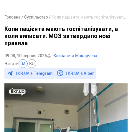
Головна
Суспільство
Коли пацієнта мають госпіталізувати, а коли виписати: МОЗ затвердило нові правила
Коли пацієнта мають госпіталізувати, а
коли виписати: МОЗ затвердило нові
правила
09:08, 10 серпня 2026
Єлизавета Макарчева
Читати
UA
RU
1KR.UA в
Telegram
1KR.UA в
Viber