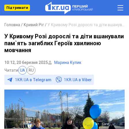
Підтримати
Головна
Кривий Ріг
У Кривому Розі дорослі та діти вшанували пам`ять загиблих Героїв хвилиною мовчання
У Кривому Розі дорослі та діти вшанували
пам`ять загиблих Героїв хвилиною
мовчання
10:12, 20 березня 2025
Марина Кулик
Читати
UA
RU
1KR.UA в
Telegram
1KR.UA в
Viber