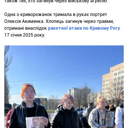
також тих, хто загинув через військову агресію.
Одна з криворожанок тримала в руках портрет
Олексія Акименка. Хлопець загинув через травми,
отримані внаслідок
ракетної атаки по Кривому Рогу
17 січня 2025 року.