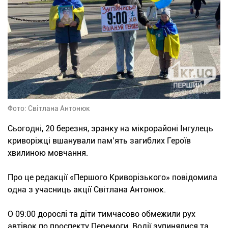
Фото: Світлана Антонюк
Сьогодні, 20 березня, зранку на мікрорайоні Інгулець
криворіжці вшанували пам’ять загиблих Героїв
хвилиною мовчання.
Про це редакції «Першого Криворізького» повідомила
одна з учасниць акції Світлана Антонюк.
О 09:00 дорослі та діти тимчасово обмежили рух
автівок по проспекту Перемоги. Водії зупинялися та