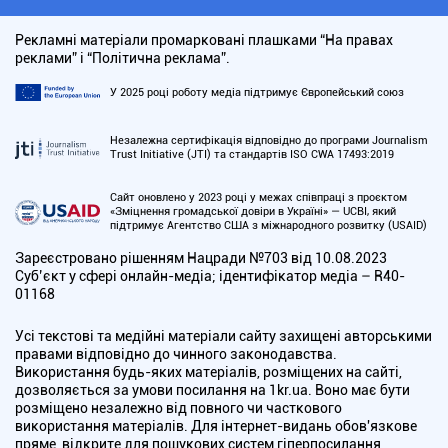
Рекламні матеріали промарковані плашками “На правах
реклами” і “Політична реклама”.
У 2025 році роботу медіа підтримує Європейський союз
Незалежна сертифікація відповідно до програми Journalism
Trust Initiative (JTI) та стандартів ISO CWA 17493:2019
Сайт оновлено у 2023 році у межах співпраці з проєктом
«Зміцнення громадської довіри в Україні» — UCBI, який
підтримує Агентство США з міжнародного розвитку (USAID)
Зареєстровано рішенням Нацради №703 від 10.08.2023
Cуб’єкт у сфері онлайн-медіа; ідентифікатор медіа – R40-
01168
Усі текстові та медійні матеріали сайту захищені авторськими
правами відповідно до чинного законодавства.
Використання будь-яких матеріалів, розміщених на сайті,
дозволяється за умови посилання на 1kr.ua. Воно має бути
розміщено незалежно від повного чи часткового
використання матеріалів. Для інтернет-видань обов'язкове
пряме, відкрите для пошукових систем гіперпосилання,