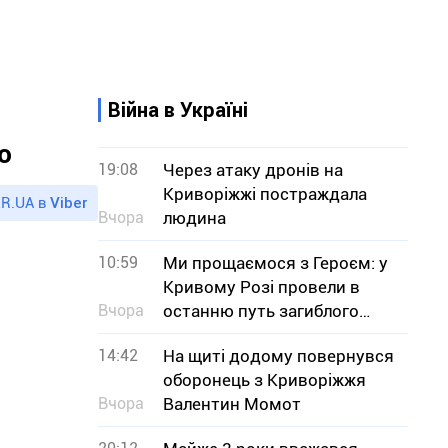
Війна в Україні
о
19:08
Через атаку дронів на
Криворіжжі постраждала
R.UA в
Viber
Вчора
людина
10:59
Ми прощаємося з Героєм: у
Кривому Розі провели в
Вчора
останню путь загиблого
військового Юрія Тісьменка
14:42
На щиті додому повернувся
оборонець з Криворіжжя
Вчора
Валентин Момот