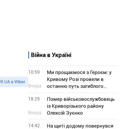
Війна в Україні
10:59
Ми прощаємося з Героєм: у
Кривому Розі провели в
R.UA в
Viber
Вчора
останню путь загиблого
військового Юрія Тісьменка
18:29
Помер військовослужбовець
із Криворізького району
Вчора
Олексій Зуєнко
14:42
На щиті додому повернувся