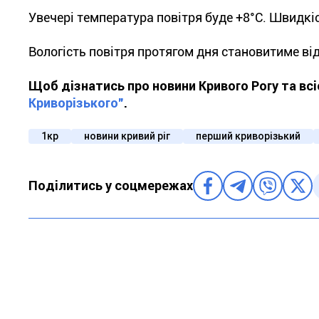
Увечері температура повітря буде +8°С. Швидкіст
Вологість повітря протягом дня становитиме від
Щоб дізнатись про новини Кривого Рогу та вс
Криворізького"
.
1кр
новини кривий ріг
перший криворізький
Поділитись у соцмережах