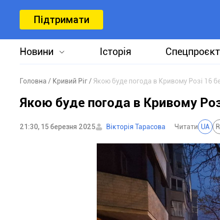
Підтримати
Новини
Історія
Спецпроєкт
Головна
Кривий Ріг
Якою буде погода в Кривому Розі 16 б
Якою буде погода в Кривому Роз
21:30, 15 березня 2025
Вікторія Тарасова
Читати
UA
R