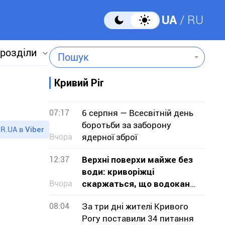
UA
RU
 розділи
Пошук
Кривий Ріг
07:17
6 серпня — Всесвітній день
боротьби за заборону
R.UA в
Viber
Вчора
ядерної зброї
12:37
Верхні поверхи майже без
води: криворіжці
Вчора
скаржаться, що водоканал
не визнає проблему
08:04
За три дні жителі Кривого
Рогу поставили 34 питання