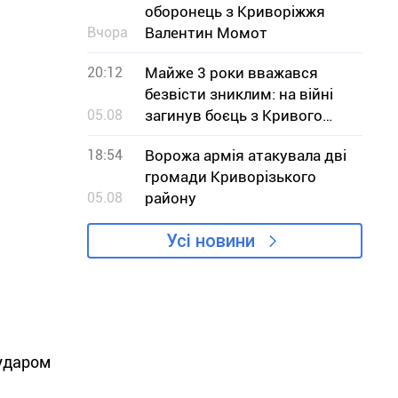
оборонець з Криворіжжя
Вчора
Валентин Момот
20:12
Майже 3 роки вважався
безвісти зниклим: на війні
05.08
загинув боєць з Кривого
Рогу В`ячеслав Чучмай
18:54
Ворожа армія атакувала дві
громади Криворізького
05.08
району
Усі новини
 ударом