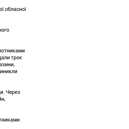
ї обласної
ного
ілотниками
дали троє
азини,
виникли
и. Через
йн,
отниками.