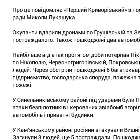
Про це повідомляє «Перший Криворізький» з по
ради Миколи Лукашука.
Окупанти вдарили дронами по Грушівській та З
постраждалого. Також пошкоджені два автомобі
Найбільше від атак протягом доби потерпав Нік
по Нікополю, Червоногригорівській, Покровські
людей. Через обстріли пошкоджені 6 багатокварт
підприємство, господарська споруда, пожежна т
пожежі.
У Синельниківському районі під ударами були П
атаки безпілотників і керованих авіабомб згорі
автомобіль і приватні будинки.
У Кам'янському районі росіяни атакували Вишн
Загинули 3 людей, ще 5 постраждали. Пошкодже