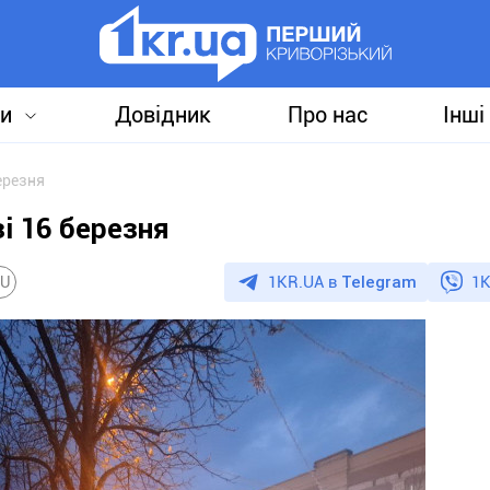
и
Довідник
Про нас
Інші
ерезня
і 16 березня
1KR.UA в
Telegram
1K
U