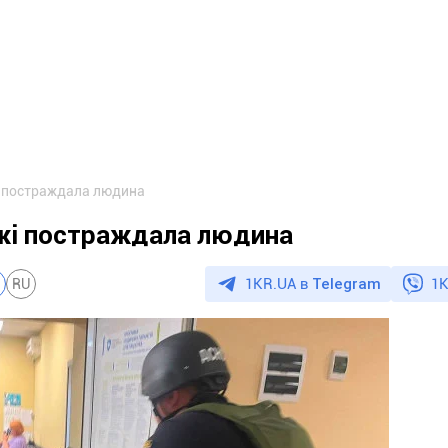
і постраждала людина
жжі постраждала людина
1KR.UA в
Telegram
1K
RU