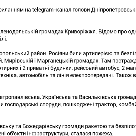
силанням на telegram-канал голови Дніпропетровсько
еленодольській громадах Криворіжжя. Відомо про од
лі.
опольський район. Росіяни били артилерією та безп
й, Мирівській і Марганецькій громадах. Там постраж
ирних і 2 приватні будинки, рейсовий автобус, 2 маг
ехніка, автомобіль та лінія електропередачі. Також 
етропавлівська, Українська та Васильківська громад
ли господарські споруди, пошкоджені трактор, комба
івську та Божедарівську громади ракетою та безпіл
ні об'єкти інфраструктури, сталася пожежа.