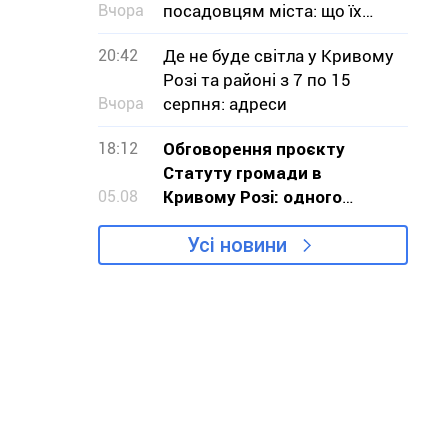
Вчора
посадовцям міста: що їх
турбувало
20:42
Де не буде світла у Кривому
Розі та районі з 7 по 15
Вчора
серпня: адреси
18:12
Обговорення проєкту
Статуту громади в
05.08
Кривому Розі: одного
обурення замало, треба
Усі новини
діяти