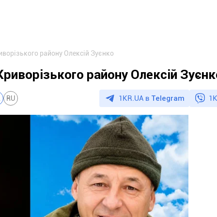
иворізького району Олексій Зуєнко
риворізького району Олексій Зуєнк
1KR.UA в
Telegram
1K
A
RU