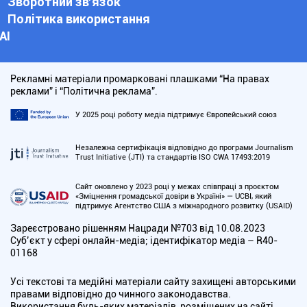
Зворотний зв'язок
Політика використання
АІ
Рекламні матеріали промарковані плашками “На правах
реклами” і “Політична реклама”.
У 2025 році роботу медіа підтримує Європейський союз
Незалежна сертифікація відповідно до програми Journalism
Trust Initiative (JTI) та стандартів ISO CWA 17493:2019
Сайт оновлено у 2023 році у межах співпраці з проєктом
«Зміцнення громадської довіри в Україні» — UCBI, який
підтримує Агентство США з міжнародного розвитку (USAID)
Зареєстровано рішенням Нацради №703 від 10.08.2023
Cуб’єкт у сфері онлайн-медіа; ідентифікатор медіа – R40-
01168
Усі текстові та медійні матеріали сайту захищені авторськими
правами відповідно до чинного законодавства.
Використання будь-яких матеріалів, розміщених на сайті,