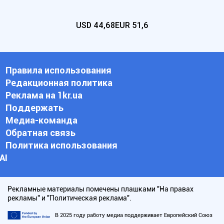
USD
44,68
EUR
51,6
Правила использования
Редакционная политика
Реклама на 1kr.ua
Поддержать
Медиа-команда
Обратная связь
Политика использования
АI
Рекламные материалы помечены плашками "На правах
рекламы" и "Политическая реклама".
В 2025 году работу медиа поддерживает Европейский Союз