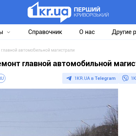
ы
Справочник
О нас
Другие 
т главной автомобильной магистрали
ремонт главной автомобильной маги
1KR.UA в
Telegram
1K
RU