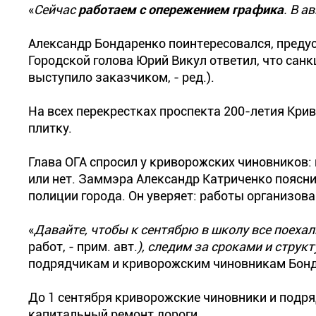
«
Сейчас
работаем с опережением графика
. В а
Александр Бондаренко поинтересовался, предус
Городской голова Юрий Викул ответил, что сан
выступило заказчиком, - ред.).
На всех перекрестках проспекта 200-летия Кр
плитку.
Глава ОГА спросил у криворожских чиновников:
или нет. Заммэра Александр Катриченко поясни
полиции города. Он уверяет: работы организов
«
Давайте, чтобы к сентябрю в школу все поехали
работ, - прим. авт.
), следим за сроками и струк
подрядчикам и криворожским чиновникам Бонд
До 1 сентября криворожские чиновники и подр
капитальный ремонт дороги.