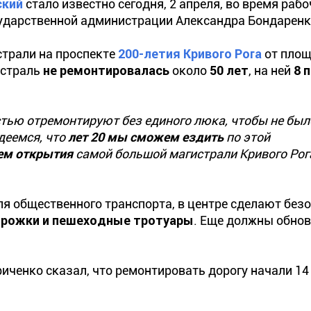
ский
стало известно сегодня, 2 апреля, во время рабо
сударственной администрации Александра Бондаренк
страли на проспекте
200-летия Кривого Рога
от площ
истраль
не ремонтировалась
около
50 лет
, на ней
8 
тью отремонтируют без единого люка, чтобы не бы
деемся, что
лет 20 мы сможем ездить
по этой
дем открытия
самой большой магистрали Кривого Рог
ля общественного транспорта, в центре сделают без
орожки и пешеходные тротуары
. Еще должны обно
иченко сказал, что ремонтировать дорогу начали 14