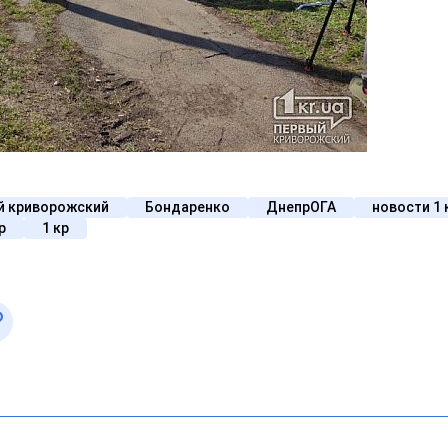
й криворожский
Бондаренко
ДнепрОГА
новости 1 
р
1 кр