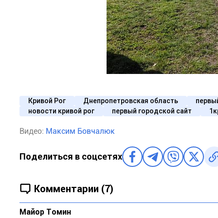
Кривой Рог
Днепропетровская область
первы
новости кривой рог
первый городской сайт
1к
Видео:
Максим Бовчалюк
Поделиться в соцсетях
Комментарии (7)
Майор Томин