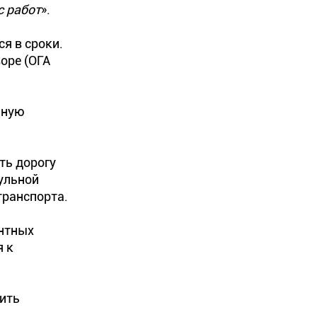
с работ
».
я в сроки.
оре (ОГА
ьную
ть дорогу
рульной
транспорта.
онтных
я к
ить