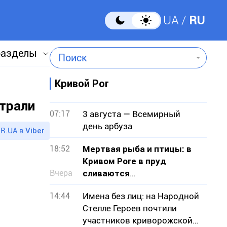
UA
RU
разделы
Поиск
Кривой Рог
страли
07:17
3 августа — Всемирный
день арбуза
R.UA в
Viber
18:52
Мертвая рыба и птицы: в
Кривом Роге в пруд
Вчера
сливаются
канализационные стоки
14:44
Имена без лиц: на Народной
Стелле Героев почтили
участников криворожской