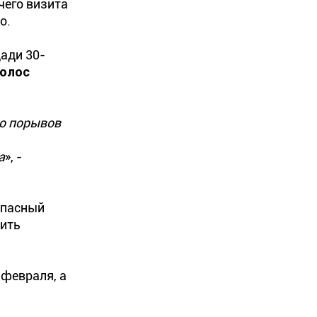
чего визита
о.
ади 30-
полос
ло порывов
а
», -
опасный
вить
 февраля, а