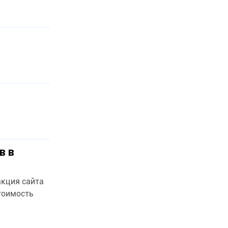
в в
акция сайта
тоимость