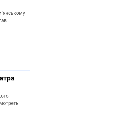
м’янському
еатра
кого
мотреть