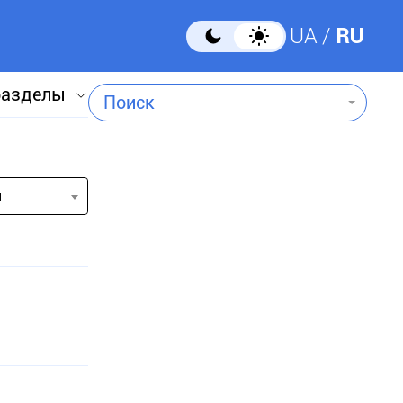
UA
RU
разделы
Поиск
и