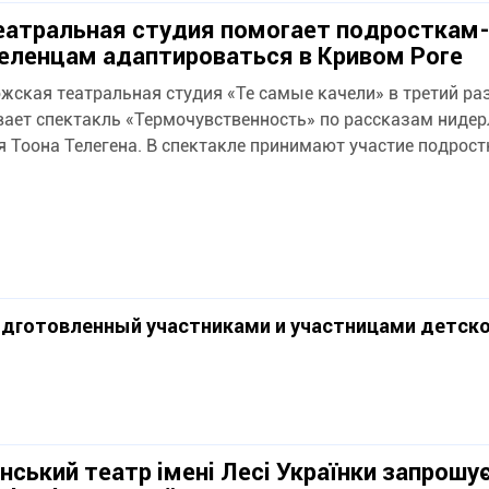
еатральная студия помогает подросткам
еленцам адаптироваться в Кривом Роге
жская театральная студия «Те самые качели» в третий ра
ает спектакль «Термочувственность» по рассказам ниде
я Тоона Телегена. В спектакле принимают участие подростки
одготовленный участниками и участницами детск
нський театр імені Лесі Українки запрошу