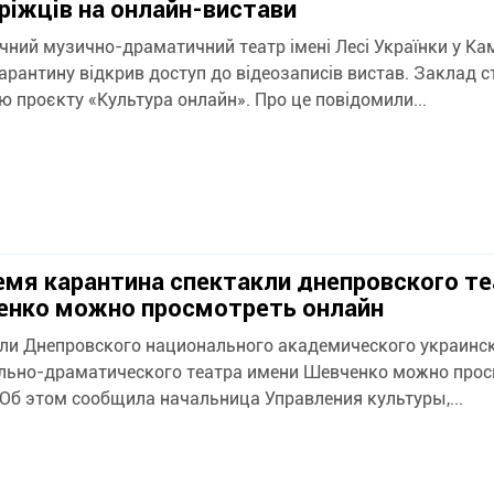
ріжців на онлайн-вистави
чний музично-драматичний театр імені Лесі Українки у Ка
рантину відкрив доступ до відеозаписів вистав. Заклад став
ю проєкту «Культура онлайн». Про це повідомили...
емя карантина спектакли днепровского т
нко можно просмотреть онлайн
ли Днепровского национального академического украинс
ьно-драматического театра имени Шевченко можно прос
 Об этом сообщила начальница Управления культуры,...