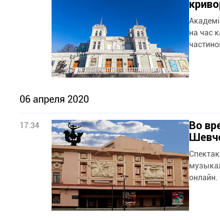
криво
Академі
на час ка
частино
06 апреля 2020
Во вр
17:34
Шевче
Спектак
музыкал
онлайн.