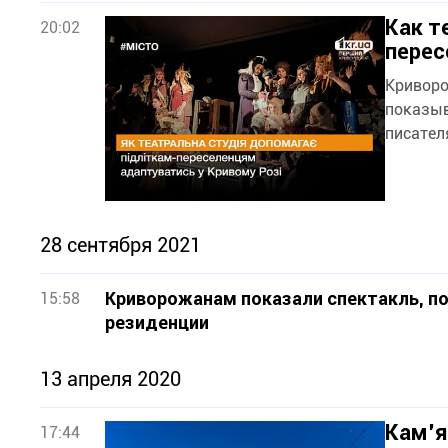
Как т
20:02
перес
Криворо
показыв
писател
28 сентября 2021
Криворожанам показали спектакль, п
15:58
резиденции
13 апреля 2020
Кам’я
17:44