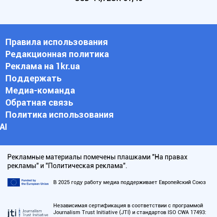
Правила использования
Редакционная политика
Реклама на 1kr.ua
Поддержать
Медиа-команда
Обратная связь
Политика использования
АI
Рекламные материалы помечены плашками "На правах
рекламы" и "Политическая реклама".
В 2025 году работу медиа поддерживает Европейский Союз
Независимая сертификация в соответствии с программой
Journalism Trust Initiative (JTI) и стандартов ISO CWA 17493: