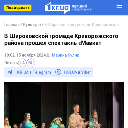
Поддержать
Главная
Культура
В Широковской громаде Криворожского района прошел спектакль «Мавка»
В Широковской громаде Криворожского
района прошел спектакль «Мавка»
19:02, 15 ноября 2024
Марина Кулик
Читать
UA
RU
1KR.UA в
Telegram
1KR.UA в
Viber