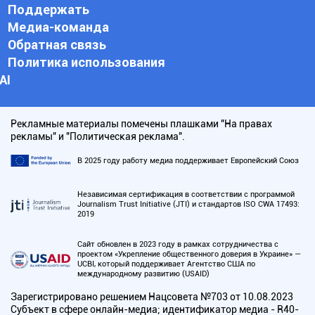
Поддержать
Медиа-команда
Обратная связь
Политика использования
АI
Рекламные материалы помечены плашками "На правах
рекламы" и "Политическая реклама".
В 2025 году работу медиа поддерживает Европейский Союз
Независимая сертификация в соответствии с программой
Journalism Trust Initiative (JTI) и стандартов ISO CWA 17493:
2019
Сайт обновлен в 2023 году в рамках сотрудничества с
проектом «Укрепление общественного доверия в Украине» —
UCBI, который поддерживает Агентство США по
международному развитию (USAID)
Зарегистрировано решением Нацсовета №703 от 10.08.2023
Субъект в сфере онлайн-медиа; идентификатор медиа - R40-