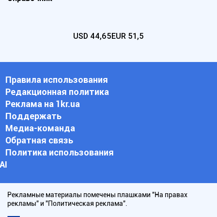
USD
44,65
EUR
51,5
Правила использования
Редакционная политика
Реклама на 1kr.ua
Поддержать
Медиа-команда
Обратная связь
Политика использования
АI
Рекламные материалы помечены плашками "На правах
рекламы" и "Политическая реклама".