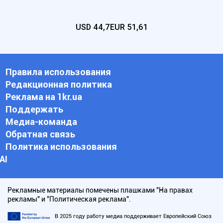
USD
44,7
EUR
51,61
Правила использования
Редакционная политика
Реклама на 1kr.ua
Поддержать
Медиа-команда
Обратная связь
Политика использования
АI
Рекламные материалы помечены плашками "На правах
рекламы" и "Политическая реклама".
В 2025 году работу медиа поддерживает Европейский Союз