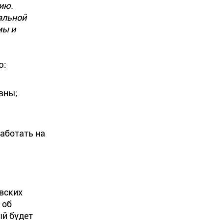
ию.
альной
мы и
ю:
ивны;
работать на
вских
 об
ый будет