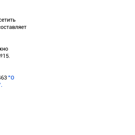
сетить
составляет
жно
№15.
463
"О
.