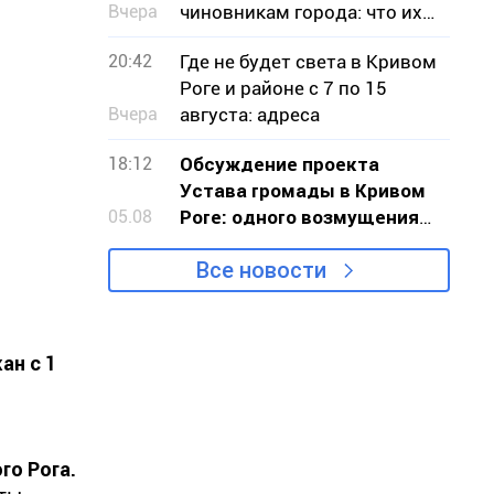
Вчера
чиновникам города: что их
беспокоило
20:42
Где не будет света в Кривом
Роге и районе с 7 по 15
Вчера
августа: адреса
18:12
Обсуждение проекта
Устава громады в Кривом
05.08
Роге: одного возмущения
мало, нужно действовать
Все новости
ан с 1
го Рога.