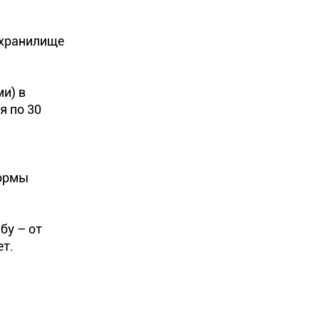
охранилище
и) в
я по 30
нормы
бу – от
ет.