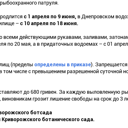
 рыбоохранного патруля.
продлится
с 1 апреля по 9 июня,
в Днепровском вод
илище –
с 10 апреля по 18 июня.
 со всеми действующими рукавами, заливами, затонам
ля по 20 мая, а в придаточных водоемах – с 01 апрел
илищ (пределы
определены в приказе
). Запрещается
 в том числе с превышением разрешенной суточной 
тавляют до 680 гривен. За каждую выловленную ры
, виновникам грозит лишение свободы на срок до 3 л
ворожского ботсада
 Криворожского ботанического сада.