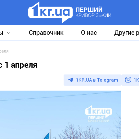
ы
Справочник
О нас
Другие 
реля
 1 апреля
1KR.UA в
Telegram
1K