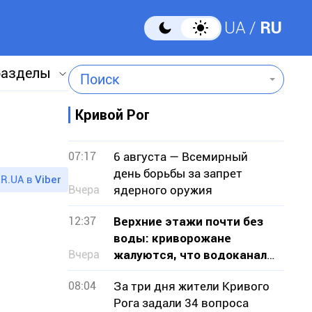
UA
RU
разделы
Поиск
Кривой Рог
07:17
6 августа — Всемирный
день борьбы за запрет
R.UA в
Viber
Вчера
ядерного оружия
12:37
Верхние этажи почти без
воды: криворожане
Вчера
жалуются, что водоканал
не признает проблему
08:04
За три дня жители Кривого
Рога задали 34 вопроса