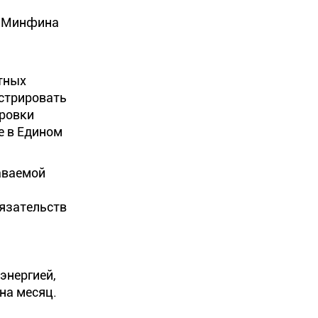
м Минфина
тных
истрировать
ировки
е в Едином
даваемой
бязательств
энергией,
на месяц.