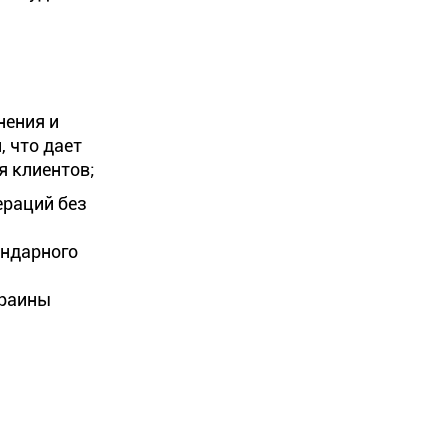
нения и
 что дает
я клиентов;
ераций без
ендарного
краины