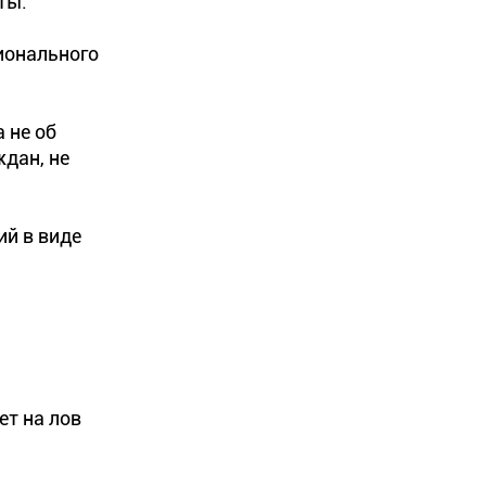
ты.
ионального
 не об
дан, не
ий в виде
ет на лов