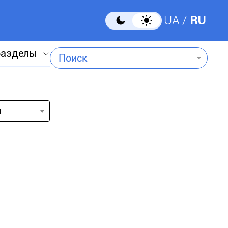
UA
RU
разделы
Поиск
и