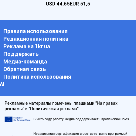
USD
44,65
EUR
51,5
Правила использования
Редакционная политика
Реклама на 1kr.ua
Поддержать
Медиа-команда
Обратная связь
Политика использования
АI
Рекламные материалы помечены плашками "На правах
рекламы" и "Политическая реклама".
В 2025 году работу медиа поддерживает Европейский Союз
Независимая сертификация в соответствии с программой