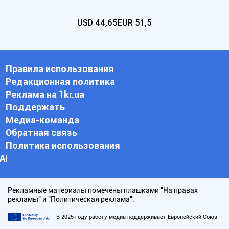
USD
44,65
EUR
51,5
Правила использования
Редакционная политика
Реклама на 1kr.ua
Поддержать
Медиа-команда
Обратная связь
Политика использования
АI
Рекламные материалы помечены плашками "На правах
рекламы" и "Политическая реклама".
В 2025 году работу медиа поддерживает Европейский Союз