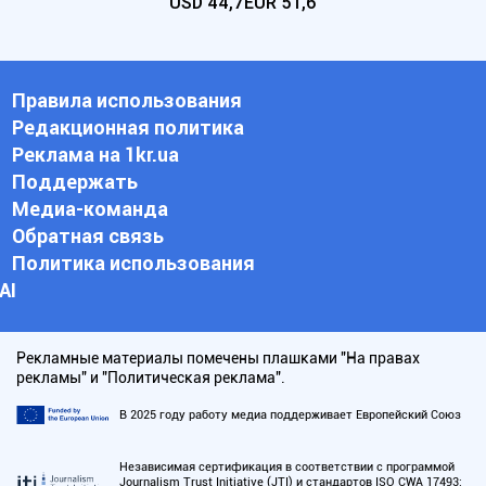
USD
44,7
EUR
51,6
Правила использования
Редакционная политика
Реклама на 1kr.ua
Поддержать
Медиа-команда
Обратная связь
Политика использования
АI
Рекламные материалы помечены плашками "На правах
рекламы" и "Политическая реклама".
В 2025 году работу медиа поддерживает Европейский Союз
Независимая сертификация в соответствии с программой
Journalism Trust Initiative (JTI) и стандартов ISO CWA 17493: