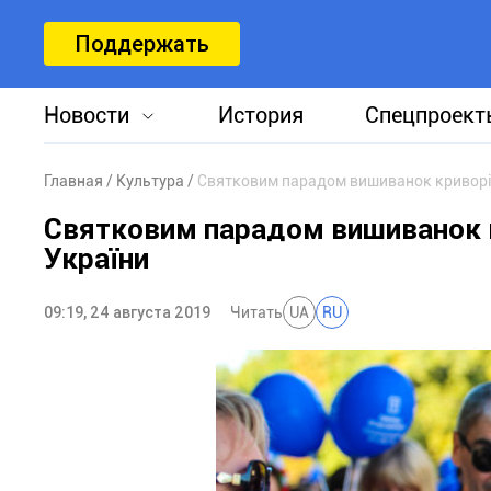
Поддержать
Новости
История
Спецпроект
Главная
Культура
Святковим парадом вишиванок криворі
Святковим парадом вишиванок 
України
09:19, 24 августа 2019
Читать
UA
RU