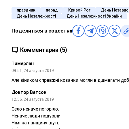
праздник
парад
Кривой Рог
День Независ
День Незалежності
День Незалежності України
Поделиться в соцсетях
Комментарии (5)
Тaмeрлан
09:51, 24 августа 2019
Але віником справжні козачки могли відшмагати добр
Доктор Ватсон
12:36, 24 августа 2019
Село неначе погоріло,
Неначе люди подуріли
Німі на панщину ідуть