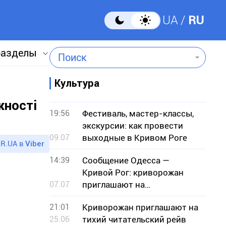
UA
RU
разделы
Поиск
Культура
жності
19:56
Фестиваль, мастер-классы,
экскурсии: как провести
09.07
выходные в Кривом Роге
R.UA в
Viber
14:39
Сообщение Одесса —
Кривой Рог: криворожан
07.07
приглашают на
музыкальный вечер с
21:01
Криворожан приглашают на
гостями из Одессы
25.06
тихий читательский рейв