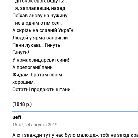
І діточок своїх ведуть!..
І я, заплакавши, назад
Поїхав знову на чужину.
І не в однім отім селі,
А скрізь на славній Україні
Людей у ярма запрягли
Пани лукаві... Гинуть!
Гинуть!
У ярмах лицарські сини!
А препоганії пани
Жидам, братам своїм
хорошим,
Остатні продають штани...
(1848 р.)
uefi
15:47, 24 августа 2019
А ix i завжди тут у нас було мало,цеж тобі не захід 