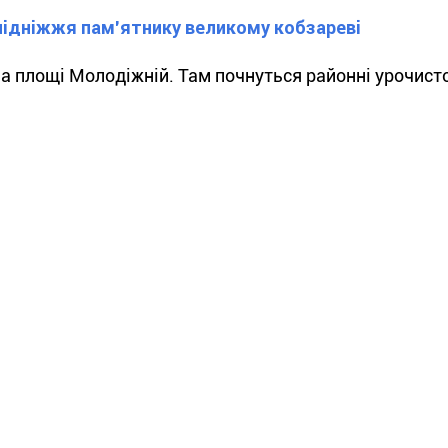
 підніжжя пам’ятнику великому кобзареві
на площі Молодіжній. Там почнуться районні урочист