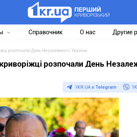
ы
Справочник
О нас
Другие 
жці розпочали День Незалежності України
криворіжці розпочали День Незале
1KR.UA в
Telegram
1K