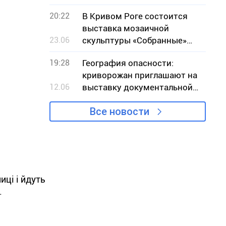
20:22
В Кривом Роге состоится
выставка мозаичной
23.06
скульптуры «Собранные»
местной художницы Ольги
19:28
География опасности:
Марченко
криворожан приглашают на
12.06
выставку документальной
фотографии
Все новости
иці і йдуть
.