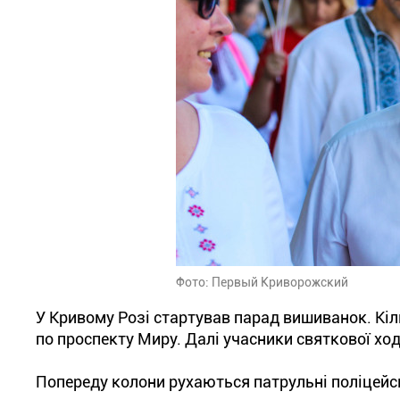
Фото: Первый Криворожский
У Кривому Розі стартував парад вишиванок. Кільк
по проспекту Миру. Далі учасники святкової ход
Попереду колони рухаються патрульні поліцейськ