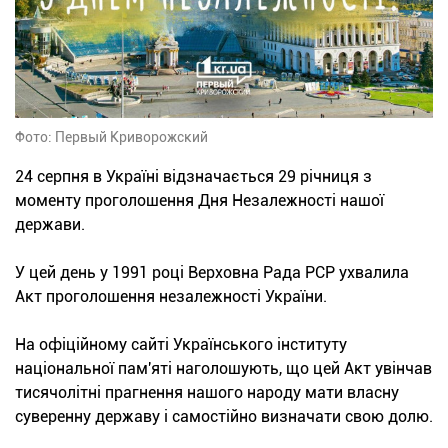
Фото: Первый Криворожский
24 серпня в Україні відзначається 29 річниця з
моменту проголошення Дня Незалежності нашої
держави.
У цей день у 1991 році Верховна Рада РСР ухвалила
Акт проголошення незалежності України.
На офіційному сайті Українського інституту
національної пам'яті наголошують, що цей Акт увінчав
тисячолітні прагнення нашого народу мати власну
суверенну державу і самостійно визначати свою долю.