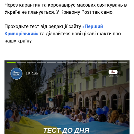
Через карантин та коронавірус масових святкувань в
Україні не планується. У Кривому Розі так само.
Проходьте тест від редакції сайту
«Перший
Криворізький»
та дізнайтеся нові цікаві факти про
нашу країну.