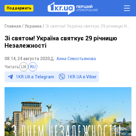
Поддержать
Главная
Украина
Зі святом! Україна святкує 29 річницю Незалежності
Зі святом! Україна святкує 29 річницю
Незалежності
08:14, 24 августа 2020
Анна Севостьянова
Читать
UA
RU
1KR.UA в
Telegram
1KR.UA в
Viber