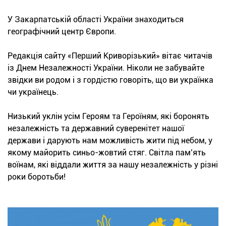
У Закарпатській області України знаходиться
географічний центр Європи.
Редакція сайту «Перший Криворізький» вітає читачів
із Днем Незалежності України. Ніколи не забувайте
звідки ви родом і з гордістю говоріть, що ви українка
чи українець.
Низький уклін усім Героям та Героїням, які боронять
незалежність та державний суверенітет нашої
держави і дарують нам можливість жити під небом, у
якому майорить синьо-жовтий стяг. Світла пам’ять
воїнам, які віддали життя за нашу незалежність у різні
роки боротьби!