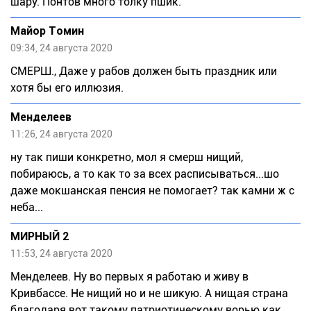
шару. Понтов много толку пшик.
Майор Томин
09:34, 24 августа 2020
СМЕРШ., Даже у рабов должен быть праздник или
хотя бы его иллюзия.
Meндeлeeв
11:26, 24 августа 2020
ну так пиши конкретно, мол я смерш нищий,
побираюсь, а то как то за всех расписываться...шо
даже мокшанская пенсия не помогает? так камни ж с
неба...
МИРНЫЙ 2
11:53, 24 августа 2020
Менделеев. Ну во первых я работаю и живу в
Кривбассе. Не нищий но и не шикую. А нищая страна
благодаря вот такому патриотическому ворью как