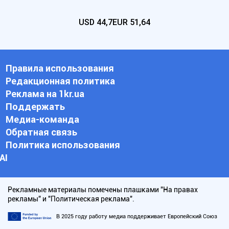
USD
44,7
EUR
51,64
Правила использования
Редакционная политика
Реклама на 1kr.ua
Поддержать
Медиа-команда
Обратная связь
Политика использования
АI
Рекламные материалы помечены плашками "На правах
рекламы" и "Политическая реклама".
В 2025 году работу медиа поддерживает Европейский Союз