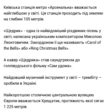
Київська станція метро «Арсенальна» вважається
найглибшою у світі. Ця станція проходить під землею
на глибині 105 метрів.
«Щедрик» - одна із найвідоміший різдвяних пісень у
світі, написана українським композитором Миколою
Леонтовичем. Закордоном її ще називають «Carol of
the Bells» або «Ring Christmas Bells».
А кавер «Щедрика» став саундтреком до
голлівудського фільму «Сам удома».
Найдовший музичний інструмент у світі – трембіту –
зробили в Україні.
Найкоротшою столичною центральною вулицею
Європи вважається Хрещатик, протяжність якої сягає
1 225 метрів.