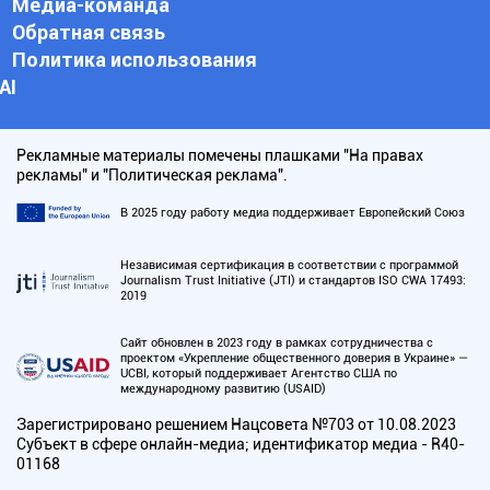
Медиа-команда
Обратная связь
Политика использования
АI
Рекламные материалы помечены плашками "На правах
рекламы" и "Политическая реклама".
В 2025 году работу медиа поддерживает Европейский Союз
Независимая сертификация в соответствии с программой
Journalism Trust Initiative (JTI) и стандартов ISO CWA 17493:
2019
Сайт обновлен в 2023 году в рамках сотрудничества с
проектом «Укрепление общественного доверия в Украине» —
UCBI, который поддерживает Агентство США по
международному развитию (USAID)
Зарегистрировано решением Нацсовета №703 от 10.08.2023
Субъект в сфере онлайн-медиа; идентификатор медиа - R40-
01168