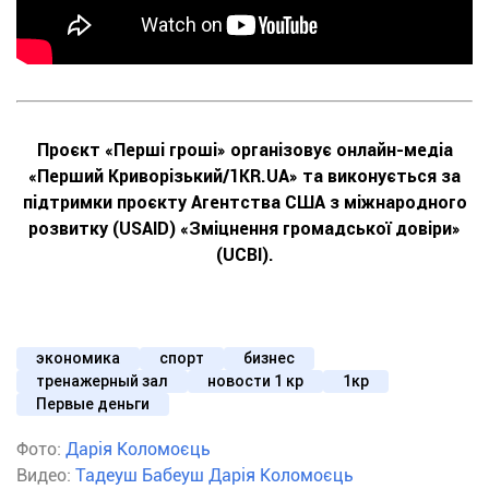
Проєкт «Перші гроші» організовує онлайн-медіа
«Перший Криворізький/1KR.UA» та виконується за
підтримки проєкту Агентства США з міжнародного
розвитку (USAID) «Зміцнення громадської довіри»
(UCBI).
экономика
спорт
бизнес
тренажерный зал
новости 1 кр
1кр
Первые деньги
Фото:
Дарія Коломоєць
Видео:
Тадеуш Бабеуш
Дарія Коломоєць