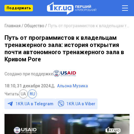
Поддержать
Главная
Общество
Путь от программистов к владельцам тренажерного зала: история открытия почти автономного тренажерного зала в Кривом Роге
Путь от программистов к владельцам
тренажерного зала: история открытия
почти автономного тренажерного зала в
Кривом Роге
Создано при поддержке
18:10, 31 декабря 2024
Альона Музика
Читать
UA
RU
1KR.UA в
Telegram
1KR.UA в
Viber