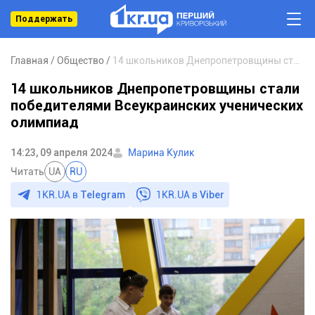
Поддержать
Главная
Общество
14 школьников Днепропетровщины стали победителями Всеукраинских ученических олимпиад
14 школьников Днепропетровщины стали
победителями Всеукраинских ученических
олимпиад
14:23, 09 апреля 2024
Марина Кулик
Читать
UA
RU
1KR.UA в
Telegram
1KR.UA в
Viber