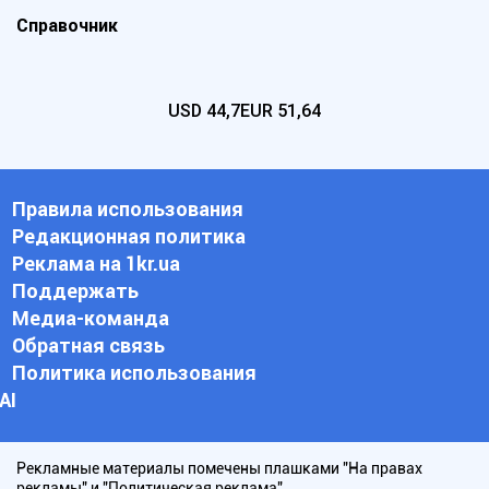
Справочник
USD
44,7
EUR
51,64
Правила использования
Редакционная политика
Реклама на 1kr.ua
Поддержать
Медиа-команда
Обратная связь
Политика использования
АI
Рекламные материалы помечены плашками "На правах
рекламы" и "Политическая реклама".