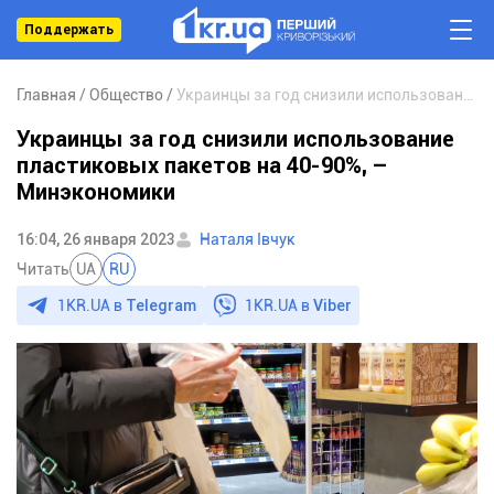
Поддержать
Главная
Общество
Украинцы за год снизили использование пластиковых пакетов на 40-90%, – Минэкономики
Украинцы за год снизили использование
пластиковых пакетов на 40-90%, –
Минэкономики
16:04, 26 января 2023
Наталя Івчук
Читать
UA
RU
1KR.UA в
Telegram
1KR.UA в
Viber