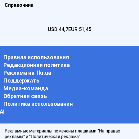
Справочник
USD
44,7
EUR
51,45
Правила использования
Редакционная политика
Реклама на 1kr.ua
Поддержать
Медиа-команда
Обратная связь
Политика использования
АI
Рекламные материалы помечены плашками "На правах
рекламы" и "Политическая реклама".