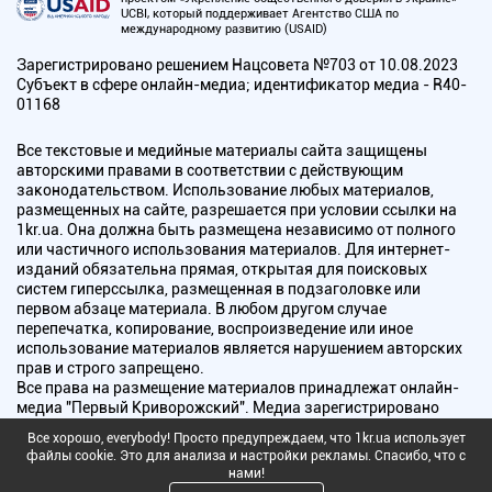
UCBI, который поддерживает Агентство США по
международному развитию (USAID)
Зарегистрировано решением Нацсовета №703 от 10.08.2023
Субъект в сфере онлайн-медиа; идентификатор медиа - R40-
01168
Все текстовые и медийные материалы сайта защищены
авторскими правами в соответствии с действующим
законодательством. Использование любых материалов,
размещенных на сайте, разрешается при условии ссылки на
1kr.ua. Она должна быть размещена независимо от полного
или частичного использования материалов. Для интернет-
изданий обязательна прямая, открытая для поисковых
систем гиперссылка, размещенная в подзаголовке или
первом абзаце материала. В любом другом случае
перепечатка, копирование, воспроизведение или иное
использование материалов является нарушением авторских
прав и строго запрещено.
Все права на размещение материалов принадлежат онлайн-
медиа "Первый Криворожский". Медиа зарегистрировано
Национальным советом Украины по вопросам телевидения и
Все хорошо, everybody! Просто предупреждаем, что 1kr.ua использует
радиовещания.
файлы cookie. Это для анализа и настройки рекламы. Спасибо, что с
нами!
Copyright © 2010 - 2026 Все права защищены