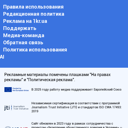
Правила использования
Редакционная политика
Реклама на 1kr.ua
Поддержать
Медиа-команда
Обратная связь
Политика использования
АI
Рекламные материалы помечены плашками "На правах
рекламы" и "Политическая реклама".
В 2025 году работу медиа поддерживает Европейский Союз
Независимая сертификация в соответствии с программой
Journalism Trust Initiative (JTI) и стандартов ISO CWA 17493:
2019
Сайт обновлен в 2023 году в рамках сотрудничества с
проектом «Укрепление общественного доверия в Украине» —