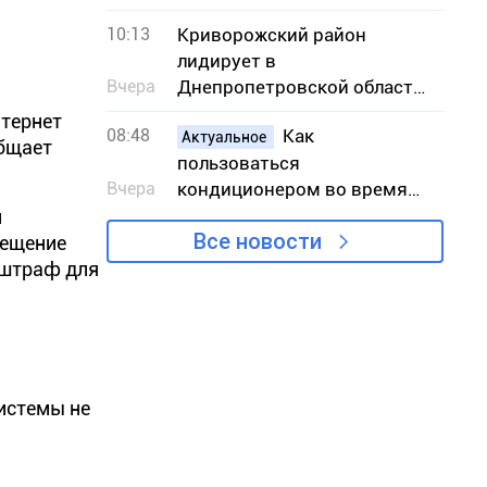
присвоить звание Героя
10:13
Криворожский район
Украины
лидирует в
Вчера
Днепропетровской области
по количеству пожаров в
нтернет
08:48
Как
экосистемах
Актуальное
общает
пользоваться
Вчера
кондиционером во время
жары, чтобы снизить риск
н
Все новости
вынужденных отключений
сещение
света
 штраф для
системы не