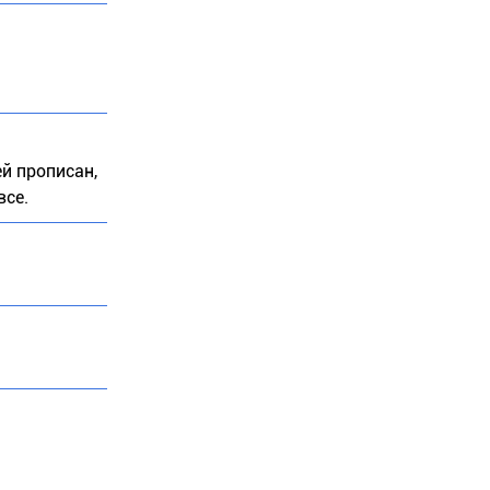
й прописан,
все.