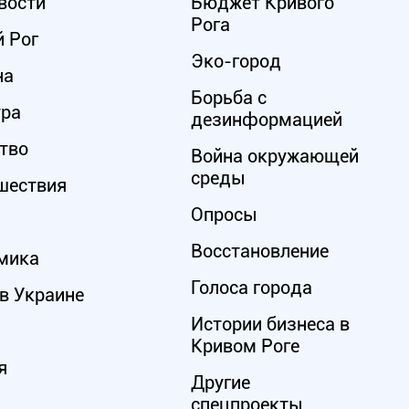
вости
Бюджет Кривого
Рога
 Рог
Эко-город
на
Борьба с
ура
дезинформацией
тво
Война окружающей
среды
шествия
Опросы
Восстановление
мика
Голоса города
в Украине
Истории бизнеса в
Кривом Роге
я
Другие
спецпроекты