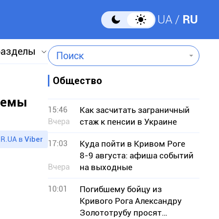
UA
RU
разделы
Поиск
Общество
темы
15:46
Как засчитать заграничный
Вчера
стаж к пенсии в Украине
R.UA в
Viber
17:03
Куда пойти в Кривом Роге
8-9 августа: афиша событий
Вчера
на выходные
10:01
Погибшему бойцу из
Кривого Рога Александру
Золототрубу просят