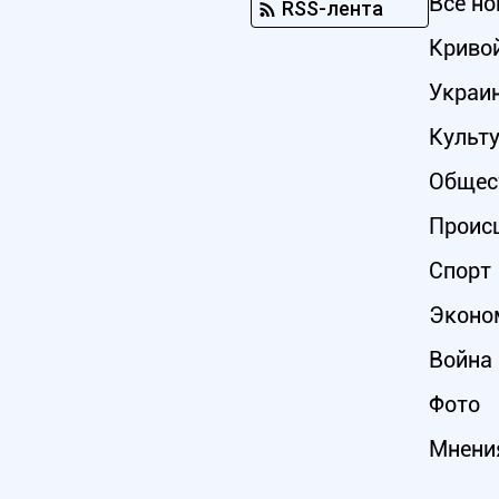
Все но
RSS-лента
Кривой
Украи
Культ
Общес
Проис
Спорт
Эконо
Война 
Фото
Мнени