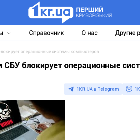
ы
Справочник
О нас
Другие 
 блокирует операционные системы компьютеров
м СБУ блокирует операционные сис
1KR.UA в
Telegram
1K