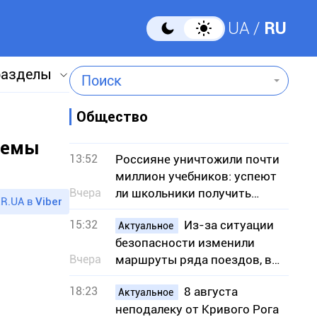
UA
RU
разделы
Поиск
Общество
темы
13:52
Россияне уничтожили почти
миллион учебников: успеют
Вчера
ли школьники получить
R.UA в
Viber
книги к учебному году
15:32
Из-за ситуации
Актуальное
безопасности изменили
Вчера
маршруты ряда поездов, в
частности сообщением с
18:23
8 августа
Кривым Рогом
Актуальное
неподалеку от Кривого Рога