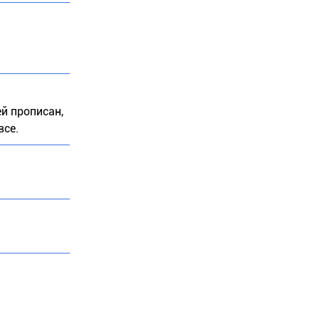
й прописан,
все.