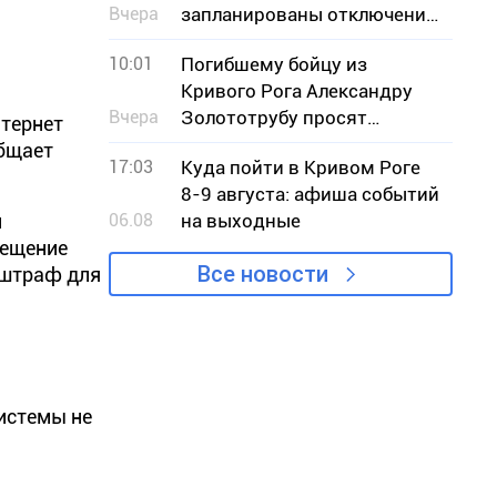
Вчера
запланированы отключения
света – адреса
10:01
Погибшему бойцу из
Кривого Рога Александру
Вчера
Золототрубу просят
нтернет
присвоить звание Героя
общает
17:03
Куда пойти в Кривом Роге
Украины
8-9 августа: афиша событий
н
06.08
на выходные
сещение
Все новости
 штраф для
системы не