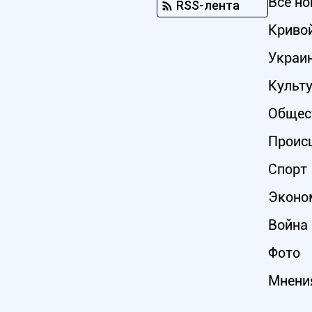
Все но
RSS-лента
Кривой
Украи
Культ
Общес
Проис
Спорт
Эконо
Война 
Фото
Мнени