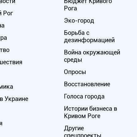
вости
Бюджет Кривого
Рога
 Рог
Эко-город
на
Борьба с
ура
дезинформацией
тво
Война окружающей
среды
шествия
Опросы
Восстановление
мика
Голоса города
в Украине
Истории бизнеса в
Кривом Роге
я
Другие
спецпроекты