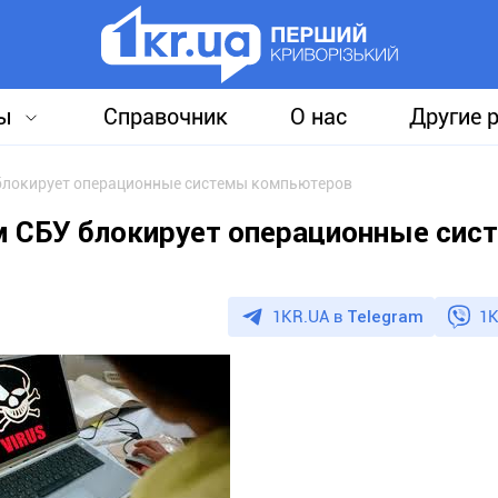
ы
Справочник
О нас
Другие 
 блокирует операционные системы компьютеров
м СБУ блокирует операционные сис
1KR.UA в
Telegram
1K