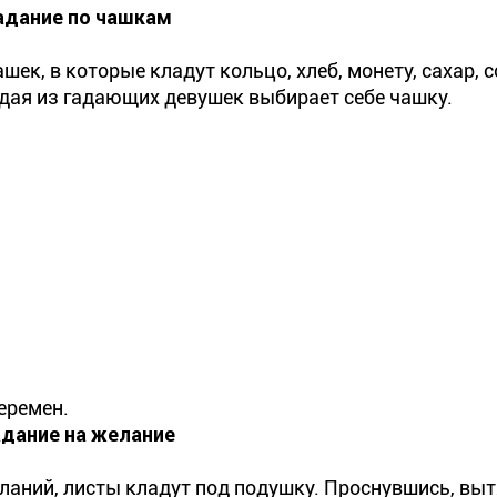
адание по чашкам
ек, в которые кладут кольцо, хлеб, монету, сахар, со
дая из гадающих девушек выбирает себе чашку.
перемен.
адание на желание
еланий, листы кладут под подушку. Проснувшись, вы