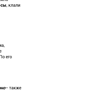
осы
, клали
ма,
е
По его
рно
– также