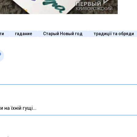
ти
гадание
Старый Новый год
традиції та обряди
на їхній гущі...