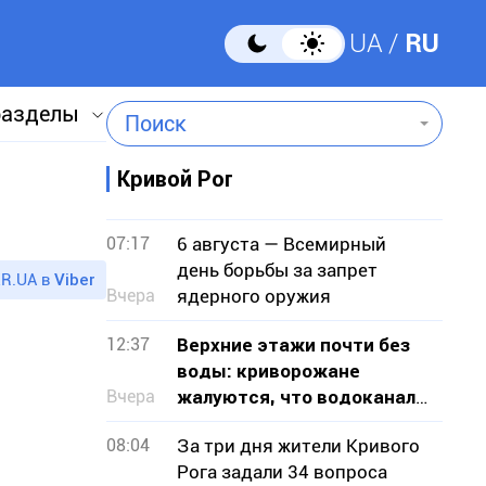
UA
RU
разделы
Поиск
Кривой Рог
07:17
6 августа — Всемирный
день борьбы за запрет
R.UA в
Viber
Вчера
ядерного оружия
12:37
Верхние этажи почти без
воды: криворожане
Вчера
жалуются, что водоканал
не признает проблему
08:04
За три дня жители Кривого
Рога задали 34 вопроса