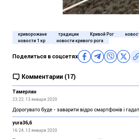
криворожане
традиции
Кривой Рог
новос
новости 1 кр
новости кривого рога
Поделиться в соцсетях
Комментарии (17)
Тaмeрлан
23:22, 13 января 2020
Дорогувато буде - заварити відро смартфонів і гадати 
yura36,6
16:24, 13 января 2020