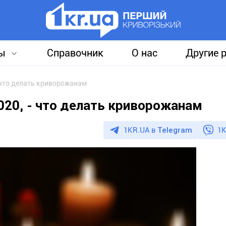
ы
Справочник
О нас
Другие 
 что делать криворожанам
020, - что делать криворожанам
1KR.UA в
Telegram
1K