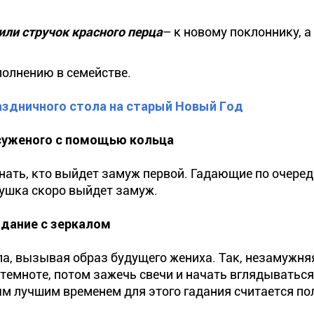
или стручок красного перца
– к новому поклоннику, а
полнению в семействе.
аздничного стола на старый Новый Год
суженого с помощью кольца
ать, кто выйдет замуж первой. Гадающие по очере
евушка скоро выйдет замуж.
адание с зеркалом
, вызывая образ будущего жениха. Так, незамужня
темноте, потом зажечь свечи и начать вглядываться
м лучшим временем для этого гадания считается по