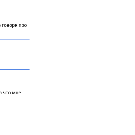
е говоря про
а что мне