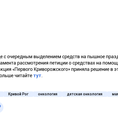
де с очередным выделением средств на пышное праз
ламента рассмотрения петиции о средствах на помощ
кция «Первого Криворожского» приняла решение в э
Больше читайте
тут
.
Кривой Рог
онкология
детская онкология
ма