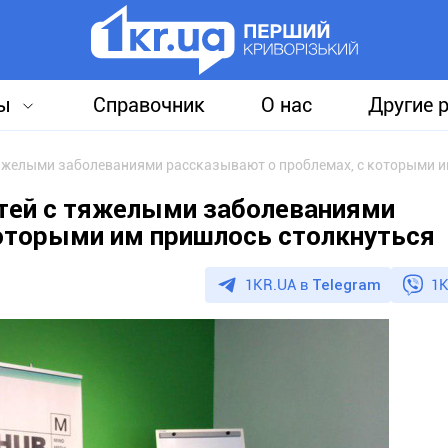
ы
Справочник
О нас
Другие 
тей с тяжелыми заболеваниями
оторыми им пришлось столкнуться
1KR.UA в
Telegram
1K