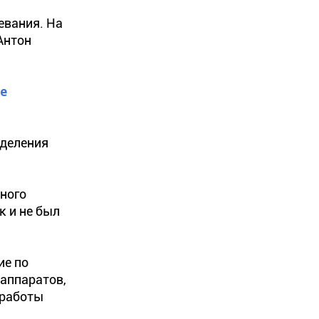
евания. На
Антон
ие
еделения
рного
к и не был
ие по
 аппаратов,
 работы