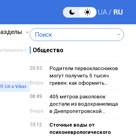
UA
RU
разделы
Поиск
Общество
Онлайн: мамы криворожских детей с тяжелыми заболеваниями рассказывают о проблемах, с которыми им пришлось столкнуться
20:53
Родители первоклассников
могут получить 5 тысяч
Вчера
гривен: как оформить
R.UA в
Viber
«Пакет школьника»
08:49
405 метров раколовок
достали из водохранилища
Вчера
в Днепропетровской
области — чем они опасны
10:12
Сточные воды от
психоневрологического