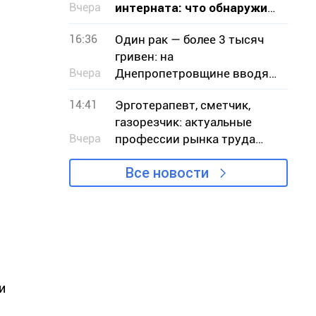
Вчера
интерната: что обнаружила
проверка на Криворожье
16:36
Один рак — более 3 тысяч
гривен: на
Вчера
Днепропетровщине вводят
запрет на отлов
14:41
Эрготерапевт, сметчик,
газорезчик: актуальные
Вчера
профессии рынка труда
Днепропетровщины в
Все новости
августе
и