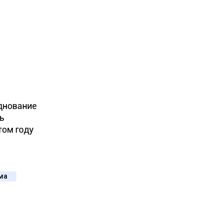
днование
ь
том году
ма