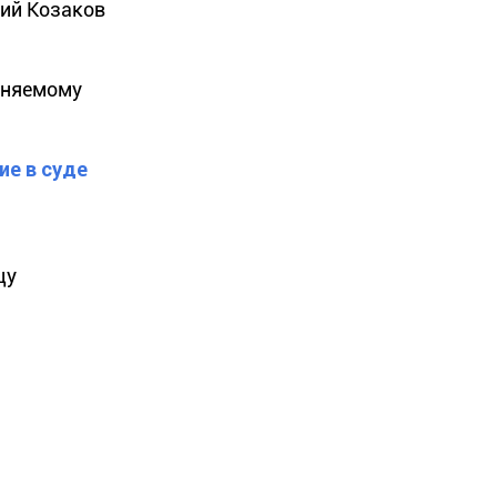
рий Козаков
виняемому
ие в суде
цу