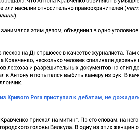
сообщала, что Антона Кравченко обвиняют в умышл
е или насилии относительно правоохранителей (
част
краины
).
занимался этим делом, объединил в одно уголовное 
в лесхоз на Днепршоссе в качестве журналиста. Там 
а Кравченко, несколько человек спиливали деревья 
ов лесхоза и разрешительных документов на спил де
л к Антону и попытался выбить камеру из рук. В кач
ллончик.
из Кривого Рога приступил к дебатам, не дожидая
Кравченко приехал на митинг. По его словам, на него
ородского головы Вилкула. В одну из этих женщин 