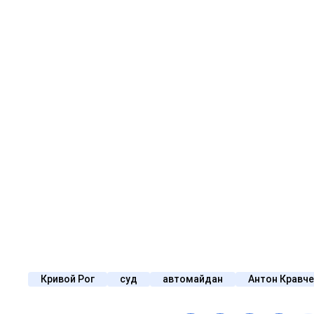
Кривой Рог
суд
автомайдан
Антон Кравч