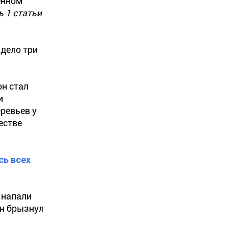
енном
ь 1 статьи
дело три
он стал
и
ревьев у
естве
сь всех
 напали
он брызнул