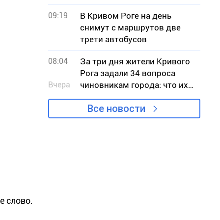
не признает проблему
09:19
В Кривом Роге на день
снимут с маршрутов две
трети автобусов
08:04
За три дня жители Кривого
Рога задали 34 вопроса
Вчера
чиновникам города: что их
беспокоило
Все новости
е слово.