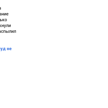
з
ание
лько
лкнули
распылил
уд не