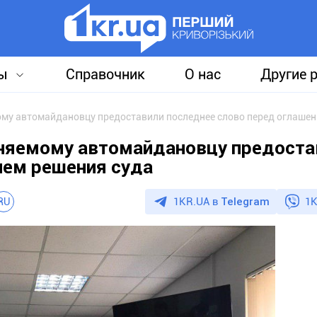
ы
Справочник
О нас
Другие 
иняемому автомайдановцу предоста
ием решения суда
1KR.UA в
Telegram
1K
RU