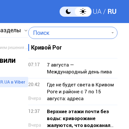
UA
RU
разделы
Поиск
Кривой Рог
В полном зале криворожан обвиняемому автомайдановцу предоставили последнее слово перед оглашением решения суда
вили
07:17
7 августа —
Международный день пива
R.UA в
Viber
20:42
Где не будет света в Кривом
Роге и районе с 7 по 15
Вчера
августа: адреса
12:37
Верхние этажи почти без
воды: криворожане
Вчера
жалуются, что водоканал