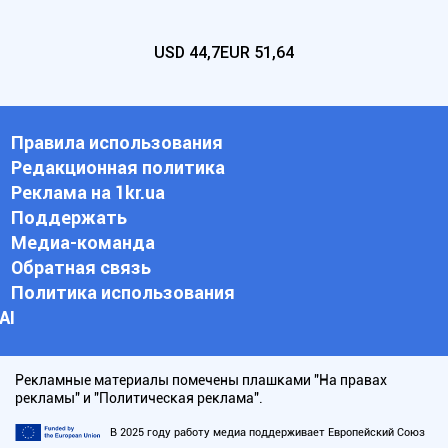
USD
44,7
EUR
51,64
Правила использования
Редакционная политика
Реклама на 1kr.ua
Поддержать
Медиа-команда
Обратная связь
Политика использования
АI
Рекламные материалы помечены плашками "На правах
рекламы" и "Политическая реклама".
В 2025 году работу медиа поддерживает Европейский Союз