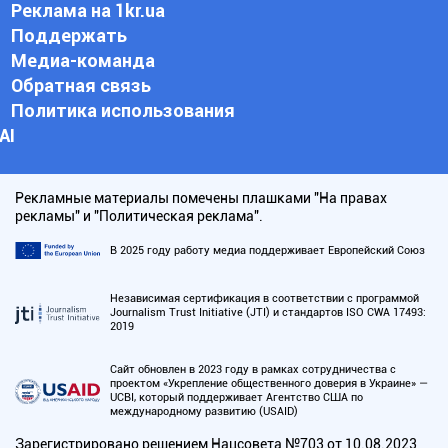
Реклама на 1kr.ua
Поддержать
Медиа-команда
Обратная связь
Политика использования
АI
Рекламные материалы помечены плашками "На правах
рекламы" и "Политическая реклама".
В 2025 году работу медиа поддерживает Европейский Союз
Независимая сертификация в соответствии с программой
Journalism Trust Initiative (JTI) и стандартов ISO CWA 17493:
2019
Сайт обновлен в 2023 году в рамках сотрудничества с
проектом «Укрепление общественного доверия в Украине» —
UCBI, который поддерживает Агентство США по
международному развитию (USAID)
Зарегистрировано решением Нацсовета №703 от 10.08.2023