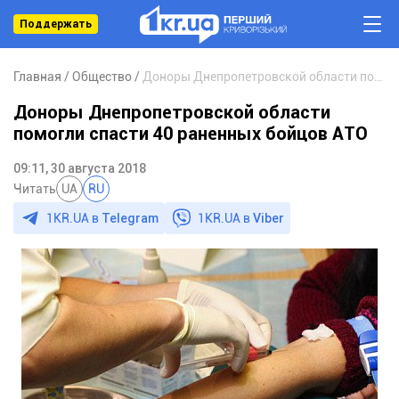
Поддержать
Главная
Общество
Доноры Днепропетровской области помогли спасти 40 раненных бойцов АТО
Доноры Днепропетровской области
помогли спасти 40 раненных бойцов АТО
09:11, 30 августа 2018
Читать
UA
RU
1KR.UA в
Telegram
1KR.UA в
Viber