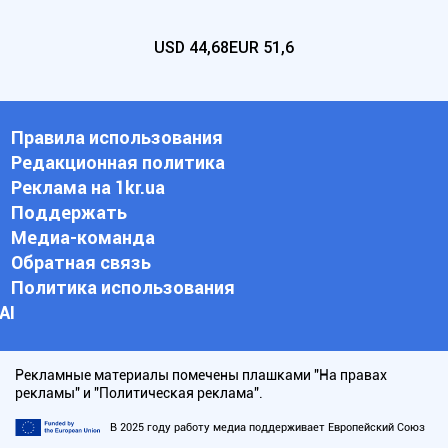
USD
44,68
EUR
51,6
Правила использования
Редакционная политика
Реклама на 1kr.ua
Поддержать
Медиа-команда
Обратная связь
Политика использования
АI
Рекламные материалы помечены плашками "На правах
рекламы" и "Политическая реклама".
В 2025 году работу медиа поддерживает Европейский Союз