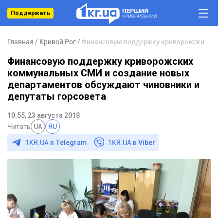
Поддержать
Главная
Кривой Рог
Финансовую поддержку криворожских коммунальных СМИ и создание новых департаментов обсуждают чиновники и депутаты горсовета
Финансовую поддержку криворожских
коммунальных СМИ и создание новых
департаментов обсуждают чиновники и
депутаты горсовета
10:55, 23 августа 2018
Читать
UA
RU
1KR.UA в
Telegram
1KR.UA в
Viber