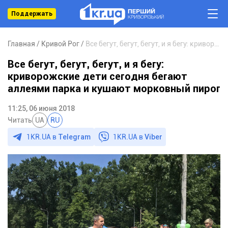
Поддержать
Главная
Кривой Рог
Все бегут, бегут, бегут, и я бегу: криворожские дети сегодня бегают аллеями парка и кушают морковный пирог
Все бегут, бегут, бегут, и я бегу:
криворожские дети сегодня бегают
аллеями парка и кушают морковный пирог
11:25, 06 июня 2018
Читать
UA
RU
1KR.UA в
Telegram
1KR.UA в
Viber