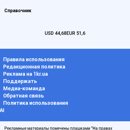
Справочник
USD
44,68
EUR
51,6
Правила использования
Редакционная политика
Реклама на 1kr.ua
Поддержать
Медиа-команда
Обратная связь
Политика использования
АI
Рекламные материалы помечены плашками "На правах