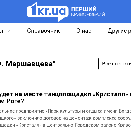
ы
Справочник
О нас
Другие 
 Ф. Мершавцева"
Все новост
удет на месте танцплощадки «Кристалл» 
м Роге?
льное предприятие «Парк культуры и отдыха имени Богд
цкого» заключило договор на демонтаж комплекса соор
щадки «Кристалл» в Центрально-Городском районе Кривог