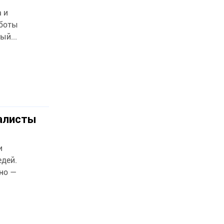
 и
аботы
ый...
иалисты
и
едей.
но —