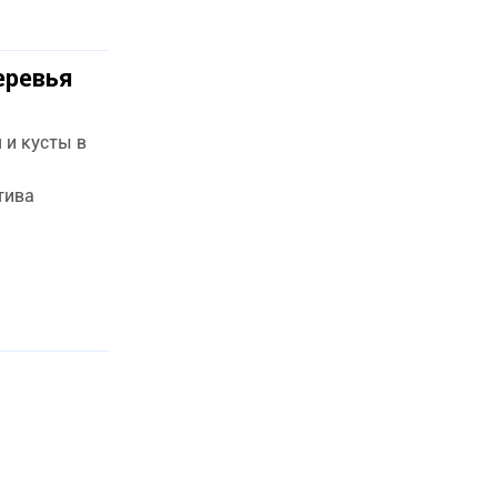
еревья
 и кусты в
тива