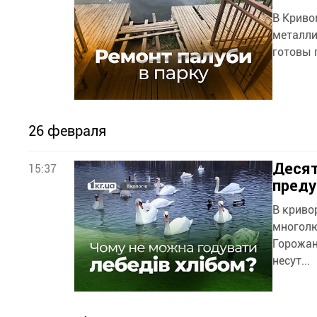
В Криво
металли
готовы 
26 февраля
Десят
15:37
преду
В криво
многолю
Горожан
несут...