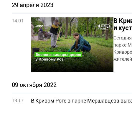
29 апреля 2023
В Кри
14:01
и кус
Сегодня
парке М
Криворо
жителей.
09 октября 2022
В Кривом Роге в парке Мершавцева выс
13:17