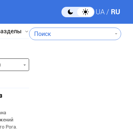
UA
RU
разделы
Поиск
и
в
ана
ужений
о Рога.