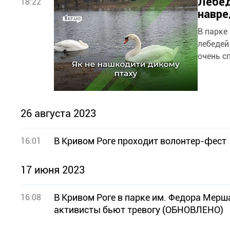
Лебед
18:22
навре
В парке
лебедей
очень с
26 августа 2023
В Кривом Роге проходит волонтер-фест
16:01
17 июня 2023
В Кривом Роге в парке им. Федора Мер
16:08
активисты бьют тревогу (ОБНОВЛЕНО)