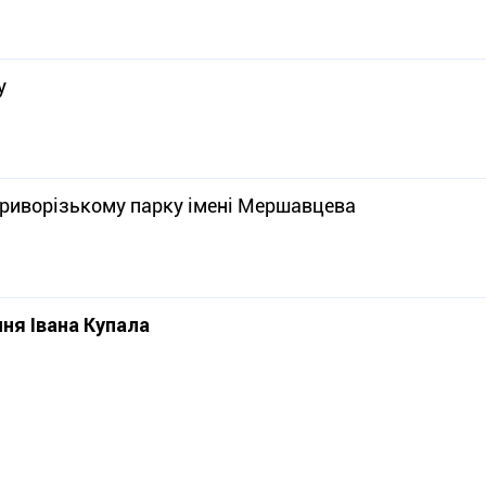
у
 криворізькому парку імені Мершавцева
ня Івана Купала