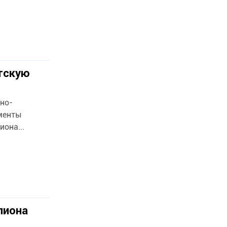
етскую
но-
ементы
она...
лиона