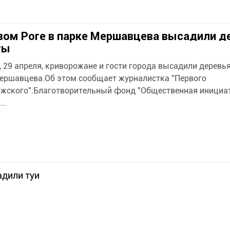
вом Роге в парке Мершавцева высадили д
ты
, 29 апреля, криворожане и гости города высадили деревья
ершавцева.Об этом сообщает журналистка "Первого
жского".Благотворительный фонд "Общественная инициа
..
адили туи