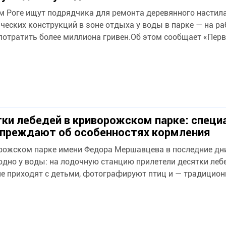
м Роге ищут подрядчика для ремонта деревянного настила
ческих конструкций в зоне отдыха у воды в парке — на р
потратить более миллиона гривен.Об этом сообщает «Перв
ки лебедей в криворожском парке: спец
преждают об особенностях кормления
рожском парке имени Федора Мершавцева в последние дн
дно у воды: на лодочную станцию прилетели десятки леб
е приходят с детьми, фотографируют птиц и — традицион