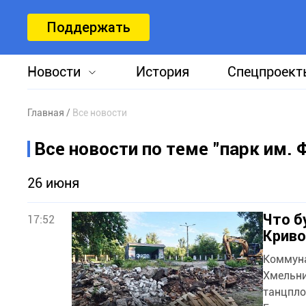
Поддержать
Новости
История
Спецпроект
Главная
Все новости
Все новости по теме "парк им.
26 июня
Что б
17:52
Криво
Коммуна
Хмельни
танцпло