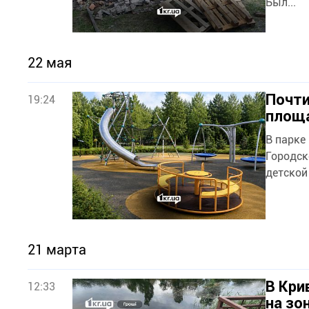
Был...
22 мая
Почти
19:24
площа
В парке
Городск
детской
21 марта
В Кри
12:33
на зо