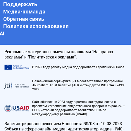
Поддержать
Медиа-команда
Обратная связь
Политика использования
АI
Рекламные материалы помечены плашками "На правах
рекламы" и "Политическая реклама".
В 2025 году работу медиа поддерживает Европейский Союз
Независимая сертификация в соответствии с программой
Journalism Trust Initiative (JTI) и стандартов ISO CWA 17493:
2019
Сайт обновлен в 2023 году в рамках сотрудничества с
проектом «Укрепление общественного доверия в Украине» —
UCBI, который поддерживает Агентство США по
международному развитию (USAID)
Зарегистрировано решением Нацсовета №703 от 10.08.2023
Субъект в сфере онлайн-медиа; идентификатор медиа - R40-