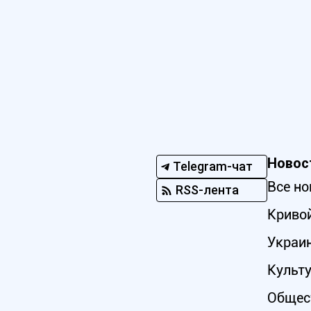
Новос
Telegram-чат
Все но
RSS-лента
Кривой
Украи
Культ
Общес