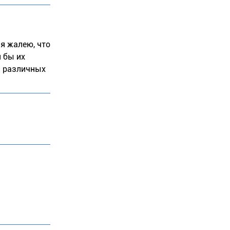
 я жалею, что
 бы их
м различных