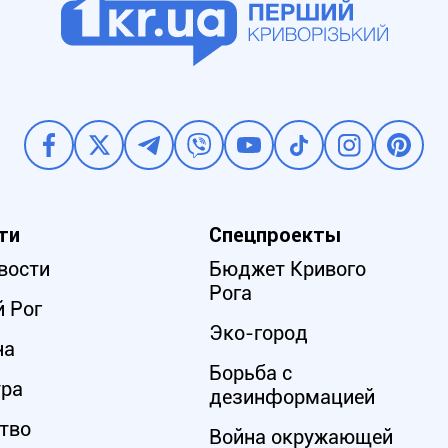
ти
Спецпроекты
вости
Бюджет Кривого
Рога
 Рог
Эко-город
на
Борьба с
ура
дезинформацией
тво
Война окружающей