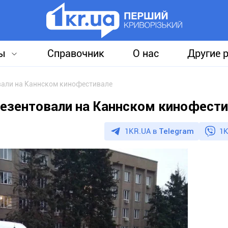
ы
Справочник
О нас
Другие 
вали на Каннском кинофестивале
езентовали на Каннском кинофест
1KR.UA в
Telegram
1K