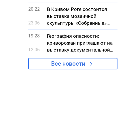
20:22
В Кривом Роге состоится
выставка мозаичной
23.06
скульптуры «Собранные»
местной художницы Ольги
19:28
География опасности:
Марченко
криворожан приглашают на
12.06
выставку документальной
фотографии
Все новости