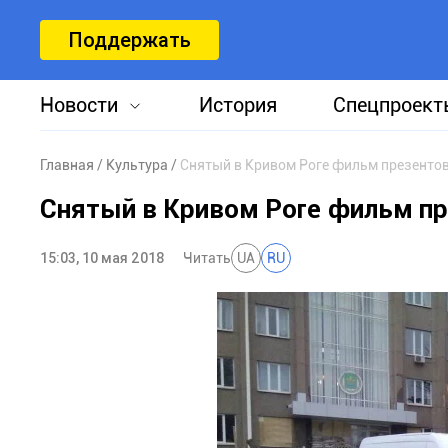
Поддержать
Новости
История
Спецпроект
Главная
Культура
Снятый в Кривом Роге фильм презенто
Снятый в Кривом Роге фильм пр
15:03, 10 мая 2018
Читать
UA
RU