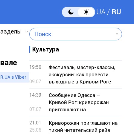
UA
RU
разделы
Поиск
Культура
ивале
19:56
Фестиваль, мастер-классы,
экскурсии: как провести
R.UA в
Viber
09.07
выходные в Кривом Роге
14:39
Сообщение Одесса —
Кривой Рог: криворожан
07.07
приглашают на
музыкальный вечер с
21:01
Криворожан приглашают на
гостями из Одессы
25.06
тихий читательский рейв