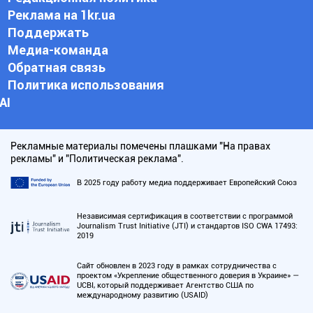
Реклама на 1kr.ua
Поддержать
Медиа-команда
Обратная связь
Политика использования
АI
Рекламные материалы помечены плашками "На правах
рекламы" и "Политическая реклама".
В 2025 году работу медиа поддерживает Европейский Союз
Независимая сертификация в соответствии с программой
Journalism Trust Initiative (JTI) и стандартов ISO CWA 17493:
2019
Сайт обновлен в 2023 году в рамках сотрудничества с
проектом «Укрепление общественного доверия в Украине» —
UCBI, который поддерживает Агентство США по
международному развитию (USAID)