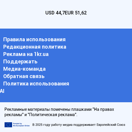
USD
44,7
EUR
51,62
Правила использования
Редакционная политика
Реклама на 1kr.ua
Поддержать
Медиа-команда
Обратная связь
Политика использования
АI
Рекламные материалы помечены плашками "На правах
рекламы" и "Политическая реклама".
В 2025 году работу медиа поддерживает Европейский Союз