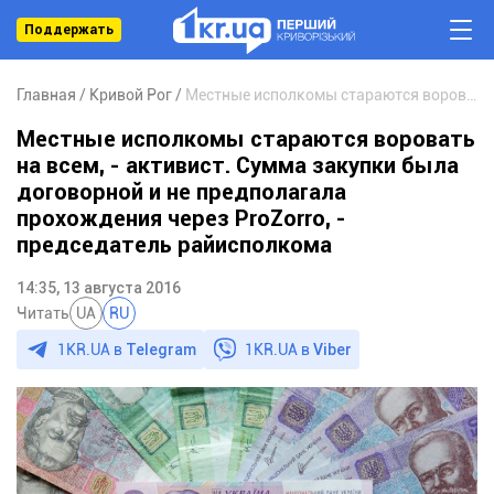
Поддержать
Главная
Кривой Рог
Местные исполкомы стараются воровать на всем, - активист. Сумма закупки была договорной и не предполагала прохождения через ProZorro, - председатель райисполкома
Местные исполкомы стараются воровать
на всем, - активист. Сумма закупки была
договорной и не предполагала
прохождения через ProZorro, -
председатель райисполкома
14:35, 13 августа 2016
Читать
UA
RU
1KR.UA в
Telegram
1KR.UA в
Viber