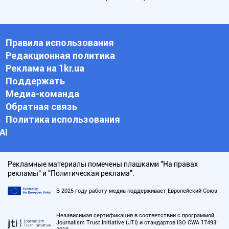
Правила использования
Редакционная политика
Реклама на 1kr.ua
Поддержать
Медиа-команда
Обратная связь
Политика использования
АI
Рекламные материалы помечены плашками "На правах
рекламы" и "Политическая реклама".
В 2025 году работу медиа поддерживает Европейский Союз
Независимая сертификация в соответствии с программой
Journalism Trust Initiative (JTI) и стандартов ISO CWA 17493: