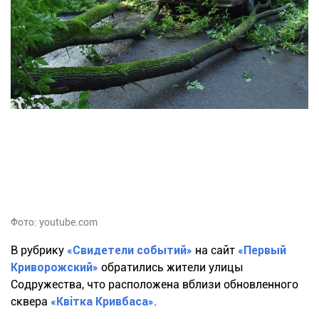
Фото: youtube.com
В рубрику
«Свидетели событий»
на сайт
«Первый
Криворожский»
обратились жители улицы
Содружества, что расположена вблизи обновленного
сквера
«Квiтка Кривбаса»
.