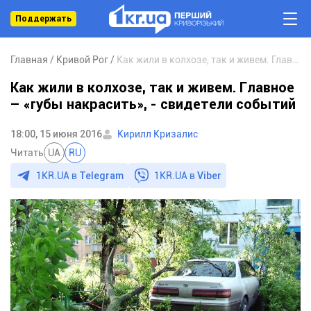
Поддержать
Главная
Кривой Рог
Как жили в колхозе, так и живем. Главное – «губы накрасить», - свидетели событий
Как жили в колхозе, так и живем. Главное
– «губы накрасить», - свидетели событий
18:00, 15 июня 2016
Кирилл Кризалис
Читать
UA
RU
1KR.UA в
Telegram
1KR.UA в
Viber