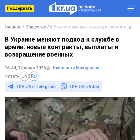
Поддержать
Главная
Общество
В Украине меняют подход к службе в армии: новые контракты, выплаты и возвращение военных
В Украине меняют подход к службе в
армии: новые контракты, выплаты и
возвращение военных
16:44, 12 июня 2026
Єлизавета Макарчева
Читать
UA
RU
1KR.UA в
Telegram
1KR.UA в
Viber