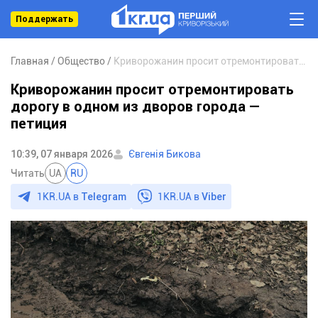
Поддержать
Главная
Общество
Криворожанин просит отремонтировать дорогу в одном из дворов города — петиция
Криворожанин просит отремонтировать
дорогу в одном из дворов города —
петиция
10:39, 07 января 2026
Євгенія Бикова
Читать
UA
RU
1KR.UA в
Telegram
1KR.UA в
Viber