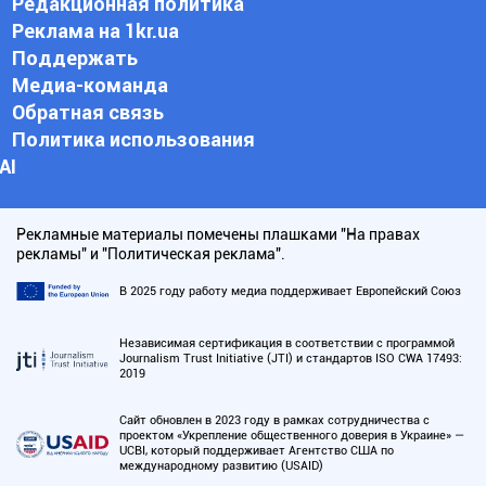
Редакционная политика
Реклама на 1kr.ua
Поддержать
Медиа-команда
Обратная связь
Политика использования
АI
Рекламные материалы помечены плашками "На правах
рекламы" и "Политическая реклама".
В 2025 году работу медиа поддерживает Европейский Союз
Независимая сертификация в соответствии с программой
Journalism Trust Initiative (JTI) и стандартов ISO CWA 17493:
2019
Сайт обновлен в 2023 году в рамках сотрудничества с
проектом «Укрепление общественного доверия в Украине» —
UCBI, который поддерживает Агентство США по
международному развитию (USAID)