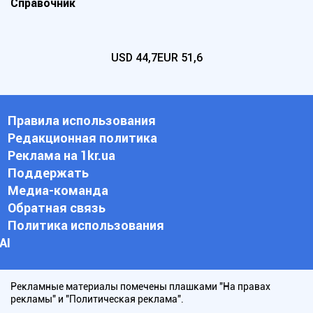
Справочник
USD
44,7
EUR
51,6
Правила использования
Редакционная политика
Реклама на 1kr.ua
Поддержать
Медиа-команда
Обратная связь
Политика использования
АI
Рекламные материалы помечены плашками "На правах
рекламы" и "Политическая реклама".