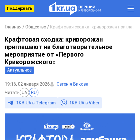
Поддержать
Главная
Общество
Крафтовая сходка: криворожан приглашают на благотворительное мероприятие от «Первого Криворожского»
Крафтовая сходка: криворожан
приглашают на благотворительное
мероприятие от «Первого
Криворожского»
Актуальное
19:16, 02 января 2026
Євгенія Бикова
Читать
UA
RU
1KR.UA в
Telegram
1KR.UA в
Viber