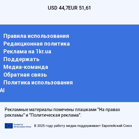
USD
44,7
EUR
51,61
Правила использования
Редакционная политика
Реклама на 1kr.ua
Поддержать
Медиа-команда
Обратная связь
Политика использования
АI
Рекламные материалы помечены плашками "На правах
рекламы" и "Политическая реклама".
В 2025 году работу медиа поддерживает Европейский Союз