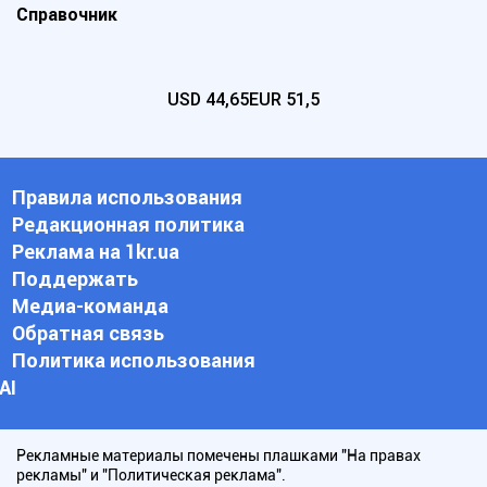
Справочник
USD
44,65
EUR
51,5
Правила использования
Редакционная политика
Реклама на 1kr.ua
Поддержать
Медиа-команда
Обратная связь
Политика использования
АI
Рекламные материалы помечены плашками "На правах
рекламы" и "Политическая реклама".