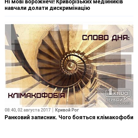
Ні мові ворожнечі! Криворізьких медійників
навчали долати дискримінацію
08:40, 02 августа 2017
Кривой Рог
Ранковий записник. Чого бояться клімакофоби