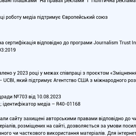
вані плашками “На правах реклами” і “Політична реклама”
оці роботу медіа підтримує Європейський союз
 сертифікація відповідно до програми Journalism Trust Init
3:2019
влено у 2023 році у межах співпраці з проєктом «Зміцненн
 — UCBI, який підтримує Агентство США з міжнародного роз
ради №703 від 10.08.2023
а; ідентифікатор медіа – R40-01168
еріали сайту захищені авторськими правами відповідно до 
ріалів, розміщених на сайті, дозволяється за умови посила
ного чи часткового використання матеріалів. Для інтерне