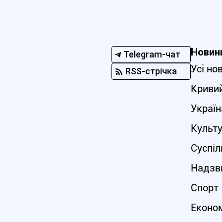
Новин
Telegram-чат
Усі но
RSS-стрічка
Кривий
Україн
Культ
Суспіл
Надзви
Спорт
Еконо