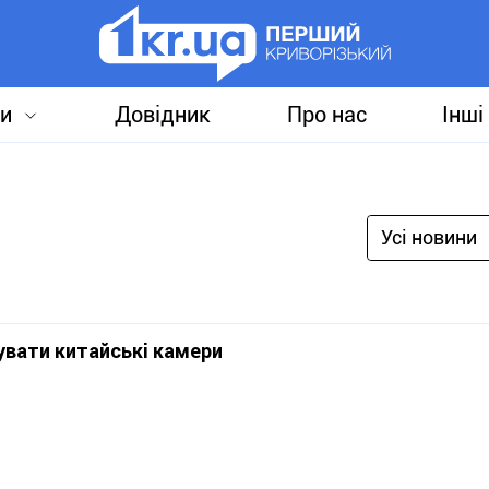
и
Довідник
Про нас
Інші
Усі новини
увати китайські камери