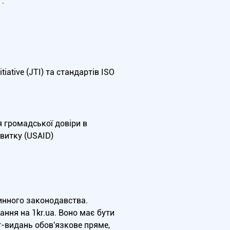
.
iative (JTI) та стандартів ISO
я громадської довіри в
витку (USAID)
чинного законодавства.
ння на 1kr.ua. Воно має бути
т-видань обов'язкове пряме,