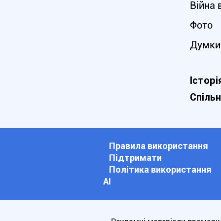
Війна 
Фото
Думки
Історі
Спіль
Правила використання
Підтримати
Політика використання
АІ