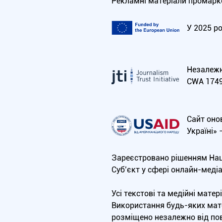
Рекламні матеріали промарко
У 2025 р
Незалежна
CWA 1749
Сайт оно
Україні»
Зареєстровано рішенням Нац
Cуб’єкт у сфері онлайн-меді
Усі текстові та медійні мат
Використання будь-яких мате
розміщено незалежно від пов