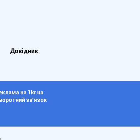
Довідник
еклама на 1kr.ua
воротний зв'язок