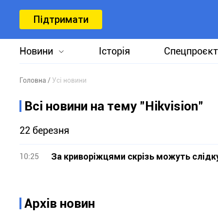
Підтримати
Новини
Історія
Спецпроєкт
Головна
Усі новини
Всі новини на тему "Hikvision"
22 березня
За криворіжцями скрізь можуть слідк
10:25
Архів новин