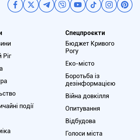
и
Спецпроєкти
вини
Бюджет Кривого
Рогу
 Ріг
Еко-місто
а
Боротьба із
ура
дезінформацією
ьство
Війна довкілля
чайні події
Опитування
Відбудова
міка
Голоси міста