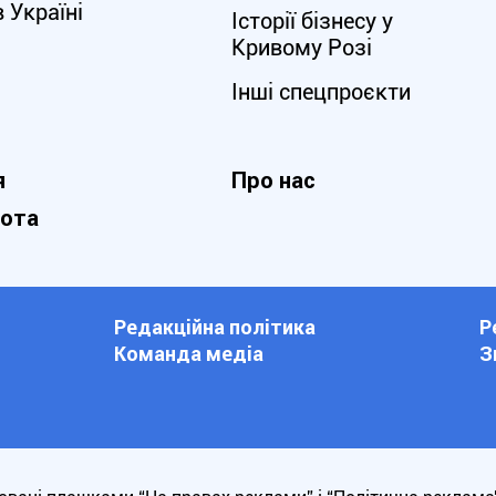
в Україні
Історії бізнесу у
Кривому Розі
Інші спецпроєкти
я
Про нас
нота
Редакційна політика
Р
Команда медіа
З