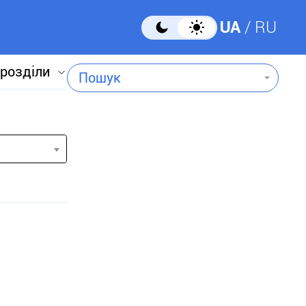
UA
RU
 розділи
Пошук