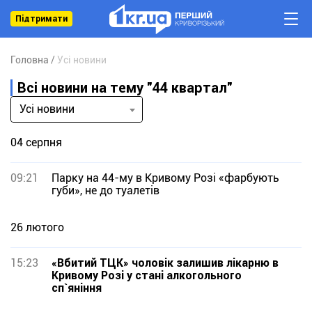
Підтримати
Головна
Усі новини
Всі новини на тему "44 квартал"
Усі новини
04 серпня
09:21
Парку на 44-му в Кривому Розі «фарбують
губи», не до туалетів
26 лютого
15:23
«Вбитий ТЦК» чоловік залишив лікарню в
Кривому Розі у стані алкогольного
сп`яніння