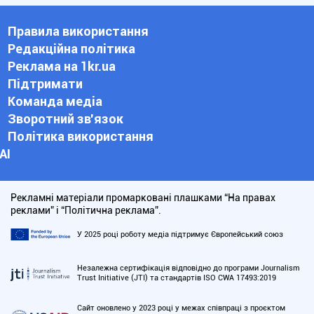
Правила використання
Редакційна політика
Реклама на 1kr.ua
Підтримати
Команда медіа
Зворотний зв'язок
Політика використання
АІ
Рекламні матеріали промарковані плашками “На правах
реклами” і “Політична реклама”.
У 2025 році роботу медіа підтримує Європейський союз
Незалежна сертифікація відповідно до програми Journalism
Trust Initiative (JTI) та стандартів ISO CWA 17493:2019
Сайт оновлено у 2023 році у межах співпраці з проєктом