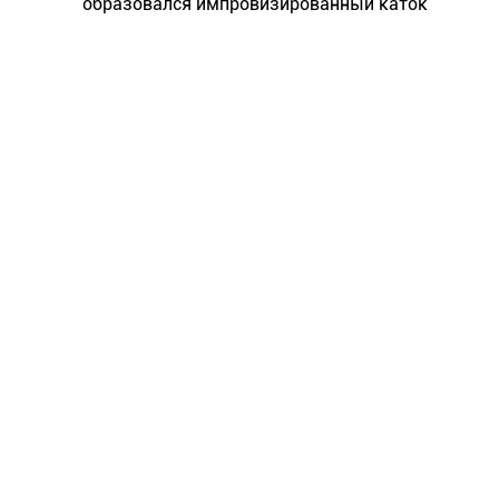
образовался импровизированный каток