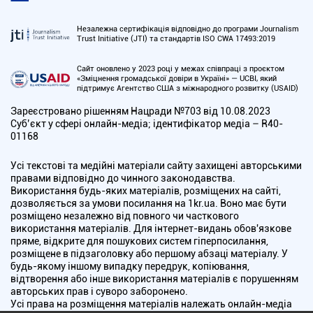
Незалежна сертифікація відповідно до програми Journalism
Trust Initiative (JTI) та стандартів ISO CWA 17493:2019
Сайт оновлено у 2023 році у межах співпраці з проєктом
«Зміцнення громадської довіри в Україні» — UCBI, який
підтримує Агентство США з міжнародного розвитку (USAID)
Зареєстровано рішенням Нацради №703 від 10.08.2023
Cуб’єкт у сфері онлайн-медіа; ідентифікатор медіа – R40-
01168
Усі текстові та медійні матеріали сайту захищені авторськими
правами відповідно до чинного законодавства.
Використання будь-яких матеріалів, розміщених на сайті,
дозволяється за умови посилання на 1kr.ua. Воно має бути
розміщено незалежно від повного чи часткового
використання матеріалів. Для інтернет-видань обов'язкове
пряме, відкрите для пошукових систем гіперпосилання,
розміщене в підзаголовку або першому абзаці матеріалу. У
будь-якому іншому випадку передрук, копіювання,
відтворення або інше використання матеріалів є порушенням
авторських прав і суворо заборонено.
Усі права на розміщення матеріалів належать онлайн-медіа