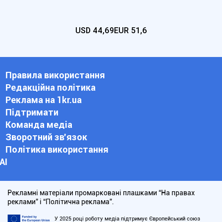
USD
44,69
EUR
51,6
Правила використання
Редакційна політика
Реклама на 1kr.ua
Підтримати
Команда медіа
Зворотний зв'язок
Політика використання
АІ
Рекламні матеріали промарковані плашками “На правах
реклами” і “Політична реклама”.
У 2025 році роботу медіа підтримує Європейський союз