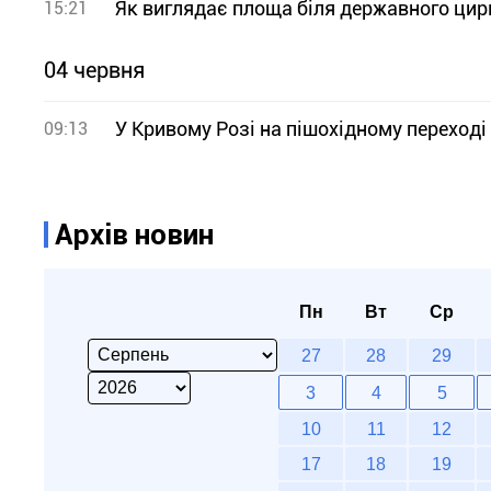
Як виглядає площа біля державного цир
15:21
04 червня
У Кривому Розі на пішохідному переході
09:13
Архів новин
Пн
Вт
Ср
27
28
29
3
4
5
10
11
12
17
18
19