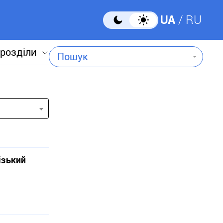
UA
RU
 розділи
Пошук
ізький