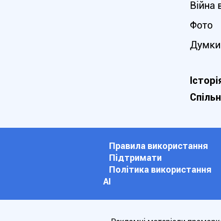
Війна 
Фото
Думки
Історі
Спіль
Правила використання
Підтримати
Політика використання
АІ