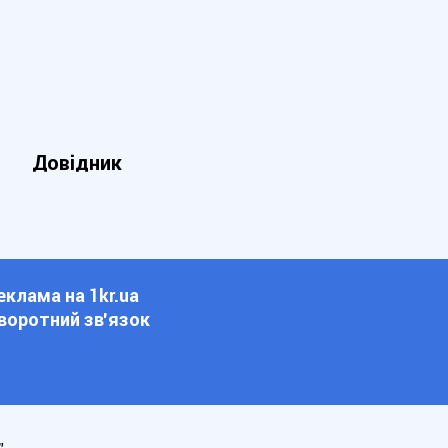
Довідник
еклама на 1kr.ua
воротний зв'язок