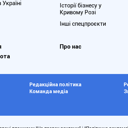
в Україні
Історії бізнесу у
Кривому Розі
Інші спецпроєкти
я
Про нас
нота
Редакційна політика
Р
Команда медіа
З