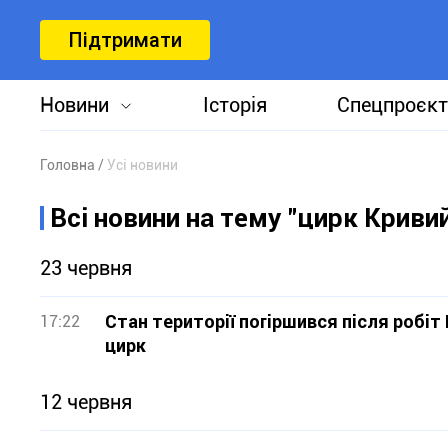
Підтримати
Новини
Історія
Спецпроєкт
Головна
Усі новини
Всі новини на тему "цирк Кривий
23 червня
Стан території погіршився після робіт
17:22
цирк
12 червня