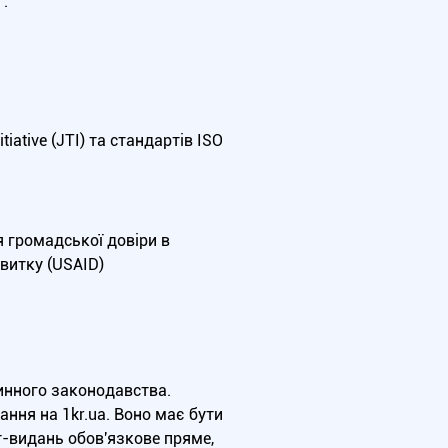
.
iative (JTI) та стандартів ISO
я громадської довіри в
витку (USAID)
чинного законодавства.
ння на 1kr.ua. Воно має бути
т-видань обов'язкове пряме,