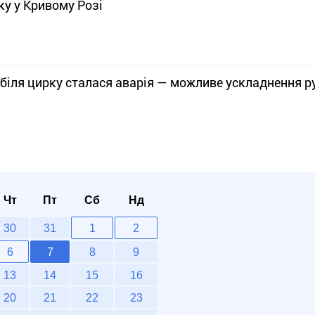
ку у Кривому Розі
 біля цирку сталася аварія — можливе ускладнення р
Чт
Пт
Сб
Нд
30
31
1
2
6
7
8
9
13
14
15
16
20
21
22
23