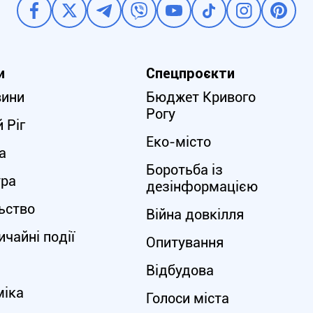
и
Спецпроєкти
вини
Бюджет Кривого
Рогу
 Ріг
Еко-місто
а
Боротьба із
ура
дезінформацією
ьство
Війна довкілля
чайні події
Опитування
Відбудова
міка
Голоси міста