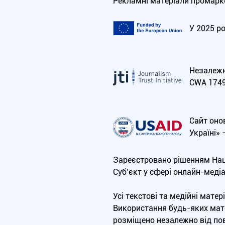
Рекламні матеріали промарко
У 2025 р
Незалежна
CWA 1749
Сайт оно
Україні»
Зареєстровано рішенням Нац
Cуб’єкт у сфері онлайн-меді
Усі текстові та медійні мат
Використання будь-яких мате
розміщено незалежно від пов