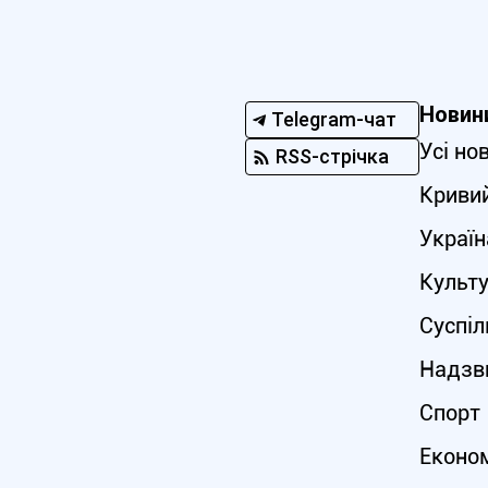
Новин
Telegram-чат
Усі но
RSS-стрічка
Кривий
Україн
Культ
Суспіл
Надзви
Спорт
Еконо