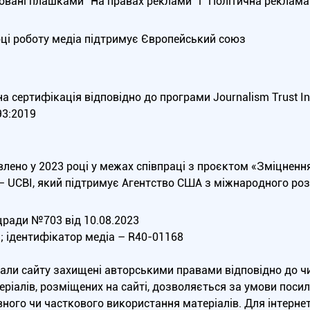
вані плашками “На правах реклами” і “Політична реклама”
оці роботу медіа підтримує Європейський союз
 сертифікація відповідно до програми Journalism Trust Init
3:2019
влено у 2023 році у межах співпраці з проєктом «Зміцненн
 — UCBI, який підтримує Агентство США з міжнародного роз
ради №703 від 10.08.2023
а; ідентифікатор медіа – R40-01168
еріали сайту захищені авторськими правами відповідно до 
ріалів, розміщених на сайті, дозволяється за умови посила
ного чи часткового використання матеріалів. Для інтерне