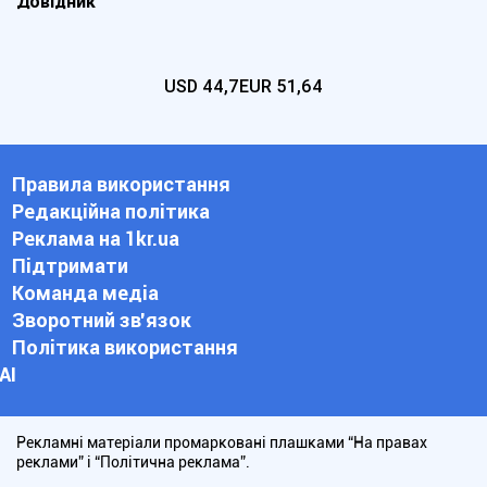
Довідник
USD
44,7
EUR
51,64
Правила використання
Редакційна політика
Реклама на 1kr.ua
Підтримати
Команда медіа
Зворотний зв'язок
Політика використання
АІ
Рекламні матеріали промарковані плашками “На правах
реклами” і “Політична реклама”.