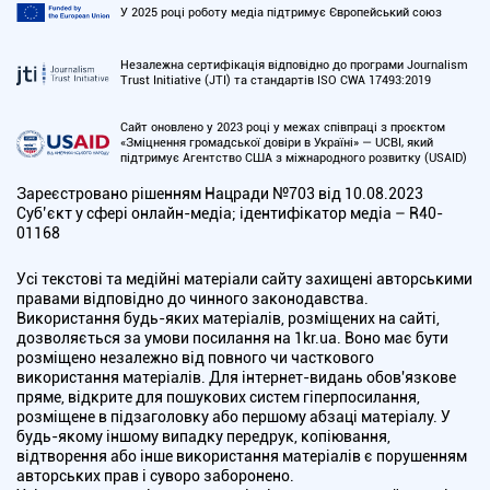
У 2025 році роботу медіа підтримує Європейський союз
Незалежна сертифікація відповідно до програми Journalism
Trust Initiative (JTI) та стандартів ISO CWA 17493:2019
Сайт оновлено у 2023 році у межах співпраці з проєктом
«Зміцнення громадської довіри в Україні» — UCBI, який
підтримує Агентство США з міжнародного розвитку (USAID)
Зареєстровано рішенням Нацради №703 від 10.08.2023
Cуб’єкт у сфері онлайн-медіа; ідентифікатор медіа – R40-
01168
Усі текстові та медійні матеріали сайту захищені авторськими
правами відповідно до чинного законодавства.
Використання будь-яких матеріалів, розміщених на сайті,
дозволяється за умови посилання на 1kr.ua. Воно має бути
розміщено незалежно від повного чи часткового
використання матеріалів. Для інтернет-видань обов'язкове
пряме, відкрите для пошукових систем гіперпосилання,
розміщене в підзаголовку або першому абзаці матеріалу. У
будь-якому іншому випадку передрук, копіювання,
відтворення або інше використання матеріалів є порушенням
авторських прав і суворо заборонено.