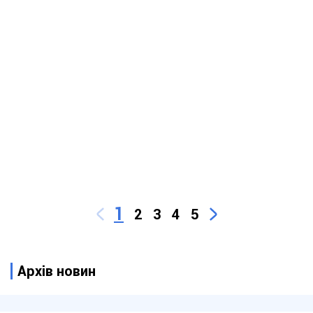
1
2
3
4
5
Архів новин