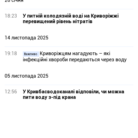
26 січня
18:23
У питній колодязній воді на Криворіжжі
перевищений рівень нітратів
14 листопада 2025
19:18
Криворіжцям нагадують – які
Важливо
інфекційні хвороби передаються через воду
05 листопада 2025
12:56
У Кривбасводоканалі відповіли, чи можна
пити воду з-під крана