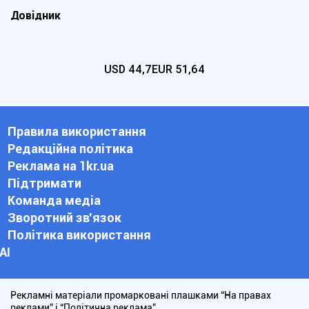
Довідник
USD
44,7
EUR
51,64
Правила використання
Редакційна політика
Реклама на 1kr.ua
Підтримати
Команда медіа
Зворотний зв'язок
Політика використання
АІ
Рекламні матеріали промарковані плашками “На правах
реклами” і “Політична реклама”.