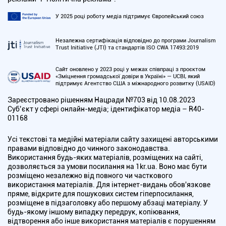
У 2025 році роботу медіа підтримує Європейський союз
Незалежна сертифікація відповідно до програми Journalism
Trust Initiative (JTI) та стандартів ISO CWA 17493:2019
Сайт оновлено у 2023 році у межах співпраці з проєктом
«Зміцнення громадської довіри в Україні» — UCBI, який
підтримує Агентство США з міжнародного розвитку (USAID)
Зареєстровано рішенням Нацради №703 від 10.08.2023
Cуб’єкт у сфері онлайн-медіа; ідентифікатор медіа – R40-
01168
Усі текстові та медійні матеріали сайту захищені авторськими
правами відповідно до чинного законодавства.
Використання будь-яких матеріалів, розміщених на сайті,
дозволяється за умови посилання на 1kr.ua. Воно має бути
розміщено незалежно від повного чи часткового
використання матеріалів. Для інтернет-видань обов'язкове
пряме, відкрите для пошукових систем гіперпосилання,
розміщене в підзаголовку або першому абзаці матеріалу. У
будь-якому іншому випадку передрук, копіювання,
відтворення або інше використання матеріалів є порушенням