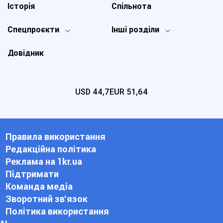
Історія
Спільнота
Спецпроєкти
Інші розділи
Довідник
USD
44,7
EUR
51,64
Правила використання
Редакційна політика
Реклама на 1kr.ua
Підтримати
Команда медіа
Зворотний зв'язок
Політика використання