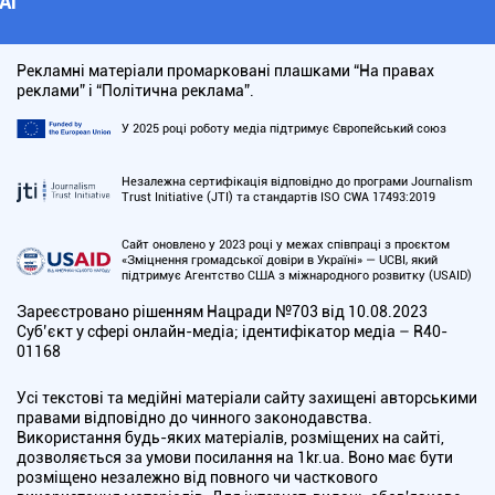
АІ
Рекламні матеріали промарковані плашками “На правах
реклами” і “Політична реклама”.
У 2025 році роботу медіа підтримує Європейський союз
Незалежна сертифікація відповідно до програми Journalism
Trust Initiative (JTI) та стандартів ISO CWA 17493:2019
Сайт оновлено у 2023 році у межах співпраці з проєктом
«Зміцнення громадської довіри в Україні» — UCBI, який
підтримує Агентство США з міжнародного розвитку (USAID)
Зареєстровано рішенням Нацради №703 від 10.08.2023
Cуб’єкт у сфері онлайн-медіа; ідентифікатор медіа – R40-
01168
Усі текстові та медійні матеріали сайту захищені авторськими
правами відповідно до чинного законодавства.
Використання будь-яких матеріалів, розміщених на сайті,
дозволяється за умови посилання на 1kr.ua. Воно має бути
розміщено незалежно від повного чи часткового